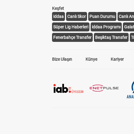
Keşfet
iddaa
Canlı Skor
Puan Durumu
Canlı An
Süper Lig Haberleri
iddaa Programı
Gala
Fenerbahçe Transfer
Beşiktaş Transfer
T
Bize Ulaşın
Künye
Kariyer