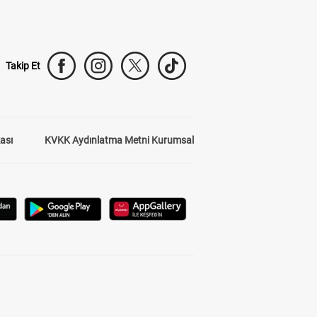
Takip Et
kası
KVKK Aydınlatma Metni Kurumsal