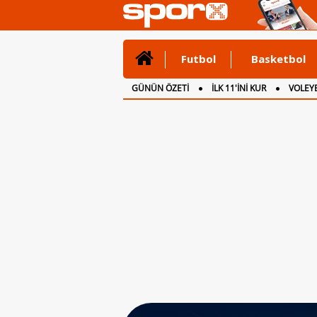
Futbol
Basketbol
GÜNÜN ÖZETİ
İLK 11'İNİ KUR
VOLEYB
CANLI ANLATIM
İNGİLTERE