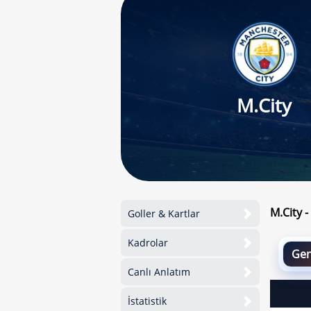
M.City
M.City 
Goller & Kartlar
Kadrolar
Gen
Canlı Anlatım
İstatistik