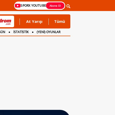
SPORX YOUTUBE
Abone Ol
At Yarışı
Tümü
GÜN
İSTATİSTİK
(YENİ) OYUNLAR