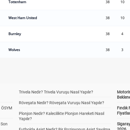
Tottenham
38
10
West Ham United
38
10
Burnley
38
4
Wolves
38
3
Trivela Nedir? Trivela Vuruşu Nasıl Yapılır?
Motorin
Beklene
Röveşata Nedir? Röveşata Vuruşu Nasıl Yapılır?
? ÖSYM
Fındık 
Fiyatla
Plonjon Nedir? Kalecilikte Plonjon Hareketi Nasıl
Yapılır?
a Son
Sigaray
2026
Futbolda Asist Nedir? Bir Pozisyonun Asist Sayılma