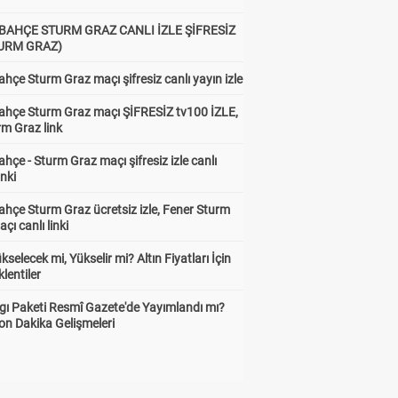
BAHÇE STURM GRAZ CANLI İZLE ŞİFRESİZ
TURM GRAZ)
hçe Sturm Graz maçı şifresiz canlı yayın izle
ahçe Sturm Graz maçı ŞİFRESİZ tv100 İZLE,
rm Graz link
hçe - Sturm Graz maçı şifresiz izle canlı
inki
hçe Sturm Graz ücretsiz izle, Fener Sturm
çı canlı linki
ükselecek mi, Yükselir mi? Altın Fiyatları İçin
lentiler
gı Paketi Resmî Gazete'de Yayımlandı mı?
on Dakika Gelişmeleri