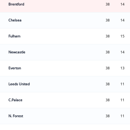
Brentford
38
14
Chelsea
38
14
Fulham
38
15
Newcastle
38
14
Everton
38
13
Leeds United
38
11
C.Palace
38
11
N. Forest
38
11