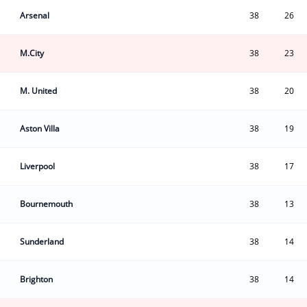
Arsenal
38
26
M.City
38
23
M. United
38
20
Aston Villa
38
19
Liverpool
38
17
Bournemouth
38
13
Sunderland
38
14
Brighton
38
14