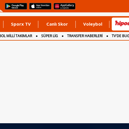
Sporx TV
Canlı Skor
Voleybol
OL MİLLİ TAKIMLAR
SÜPER LİG
TRANSFER HABERLERİ
TV'DE BU