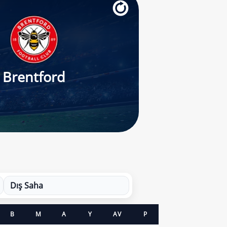
Brentford
Dış Saha
B
M
A
Y
AV
P