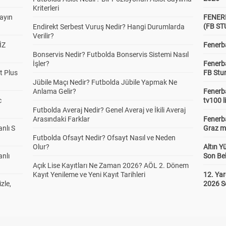
Kriterleri
yayın
FENER
(FB S
Endirekt Serbest Vuruş Nedir? Hangi Durumlarda
Verilir?
İZ
Fenerba
Bonservis Nedir? Futbolda Bonservis Sistemi Nasıl
İşler?
Fenerb
t Plus
FB Stu
Jübile Maçı Nedir? Futbolda Jübile Yapmak Ne
Anlama Gelir?
Fenerba
c
tv100 l
Futbolda Averaj Nedir? Genel Averaj ve İkili Averaj
Arasındaki Farklar
Fenerba
anlı S
Graz ma
Futbolda Ofsayt Nedir? Ofsayt Nasıl ve Neden
Olur?
Altın Y
anlı
Son Bek
Açık Lise Kayıtları Ne Zaman 2026? AÖL 2. Dönem
Kayıt Yenileme ve Yeni Kayıt Tarihleri
12. Yar
zle,
2026 S