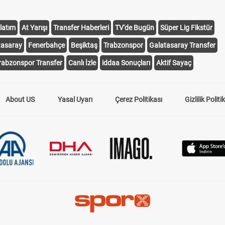
latım
At Yarışı
Transfer Haberleri
TV'de Bugün
Süper Lig Fikstür
tasaray
Fenerbahçe
Beşiktaş
Trabzonspor
Galatasaray Transfer
rabzonspor Transfer
Canlı İzle
iddaa Sonuçları
Aktif Sayaç
About US
Yasal Uyarı
Çerez Politikası
Gizlilik Politi