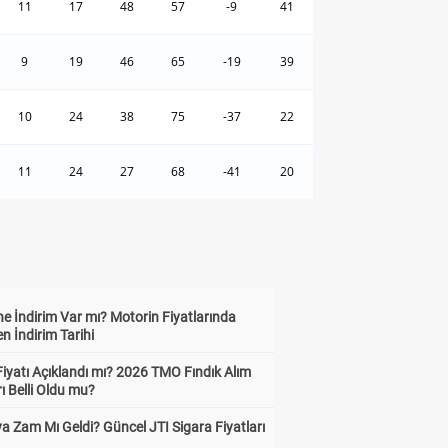
11
17
48
57
-9
41
9
19
46
65
-19
39
10
24
38
75
-37
22
11
24
27
68
-41
20
e İndirim Var mı? Motorin Fiyatlarında
n İndirim Tarihi
Fiyatı Açıklandı mı? 2026 TMO Fındık Alım
rı Belli Oldu mu?
a Zam Mı Geldi? Güncel JTI Sigara Fiyatları