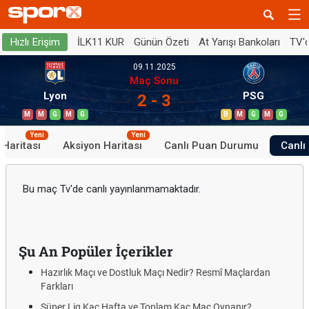
İLK11 KUR
Günün Özeti
At Yarışı Bankoları
TV'
Hızlı Erişim
09.11.2025
Maç Sonu
Lyon
PSG
2 - 3
M
M
G
M
G
B
M
G
M
G
Yeni
Yeni
 Haritası
Aksiyon Haritası
Canlı Puan Durumu
Canlı 
Bu maç Tv'de canlı yayınlanmamaktadır.
Şu An Popüler İçerikler
Hazırlık Maçı ve Dostluk Maçı Nedir? Resmî Maçlardan
Farkları
Süper Lig Kaç Hafta ve Toplam Kaç Maç Oynanır?