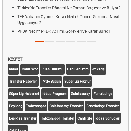
Türkiye'de Transfer Dönemi Ne Zaman Başlıyor ve Bitiyor?
TFF Yabancı Oyuncu Kuralı Nedir? Güncel Sezonda Nasıl
Uygulanıyor?
PFDK Nedir? PFDK Açılımı, Görevleri ve Karar Süreci
KEŞFET
iddaa
Canlı Skor
Puan Durumu
Canlı Anlatım
At Yarışı
Transfer Haberleri
TV'de Bugün
Süper Lig Fikstür
Süper Lig Haberleri
iddaa Programı
Galatasaray
Fenerbahçe
Beşiktaş
Trabzonspor
Galatasaray Transfer
Fenerbahçe Transfer
Beşiktaş Transfer
Trabzonspor Transfer
Canlı İzle
iddaa Sonuçları
Aktif Sayaç