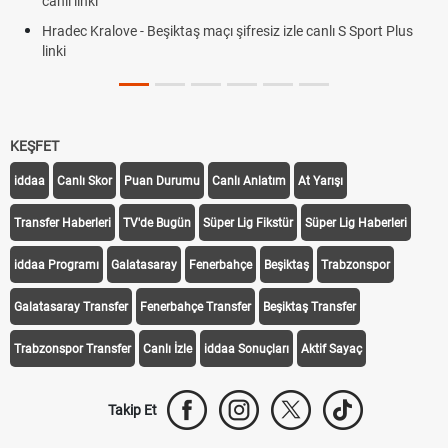
canlı linki
Hradec Kralove - Beşiktaş maçı şifresiz izle canlı S Sport Plus
linki
KEŞFET
iddaa
Canlı Skor
Puan Durumu
Canlı Anlatım
At Yarışı
Transfer Haberleri
TV'de Bugün
Süper Lig Fikstür
Süper Lig Haberleri
iddaa Programı
Galatasaray
Fenerbahçe
Beşiktaş
Trabzonspor
Galatasaray Transfer
Fenerbahçe Transfer
Beşiktaş Transfer
Trabzonspor Transfer
Canlı İzle
iddaa Sonuçları
Aktif Sayaç
Takip Et