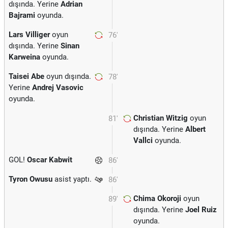
dışında. Yerine
Adrian
Bajrami
oyunda.
Lars Villiger
oyun
76'
dışında. Yerine
Sinan
Karweina
oyunda.
Taisei Abe
oyun dışında.
78'
Yerine
Andrej Vasovic
oyunda.
Christian Witzig
oyun
81'
dışında. Yerine
Albert
Vallci
oyunda.
GOL!
Oscar Kabwit
86'
Tyron Owusu
asist yaptı.
86'
Chima Okoroji
oyun
89'
dışında. Yerine
Joel Ruiz
oyunda.