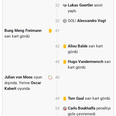
Lukas Goertler
asist
32'
yaptı.
GOL!
Alessandro Vogt
32'
Bung Meng Freimann
41'
sarı kart gördü
Aliou Balde
sarı kart
42'
gördü
Hugo Vandermersch
sarı
45'
kart gördü
Julian von Moos
oyun
46'
dışında. Yerine
Oscar
Kabwit
oyunda.
Tom Gaal
sarı kart gördü
49'
Carlo Boukhalfa
penaltıyı
55'
gole çeviremedi.