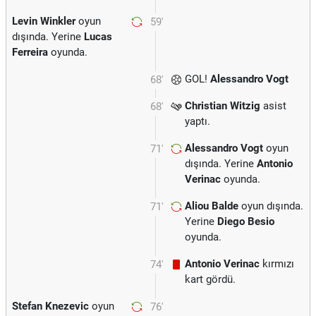
Levin Winkler
oyun
59'
dışında. Yerine
Lucas
Ferreira
oyunda.
GOL!
Alessandro Vogt
68'
Christian Witzig
asist
68'
yaptı.
Alessandro Vogt
oyun
71'
dışında. Yerine
Antonio
Verinac
oyunda.
Aliou Balde
oyun dışında.
71'
Yerine
Diego Besio
oyunda.
Antonio Verinac
kırmızı
74'
kart gördü.
Stefan Knezevic
oyun
76'