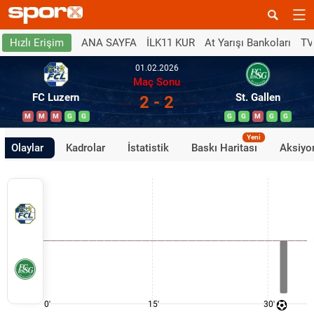
ANA SAYFA
İLK11 KUR
At Yarışı Bankoları
TV
Hızlı Erişim
01.02.2026
Maç Sonu
FC Luzern
St. Gallen
2 - 2
M
M
M
G
G
G
G
M
G
G
Yeni
Olaylar
Kadrolar
İstatistik
Baskı Haritası
Aksiyon
0'
15'
30'