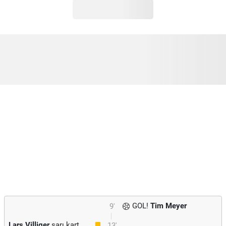
GOL!
Tim Meyer
9'
Lars Villiger
sarı kart
13'