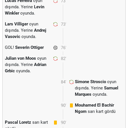
Lucas Ferreira
oyun
73'
dışında. Yerine
Levin
Winkler
oyunda.
Lars Villiger
oyun
73'
dışında. Yerine
Andrej
Vasovic
oyunda.
GOL!
Severin Ottiger
76'
Julian von Moos
oyun
82'
dışında. Yerine
Adrian
Grbic
oyunda.
Simone Stroscio
oyun
84'
dışında. Yerine
Samuel
Marques
oyunda.
Mouhamed El Bachir
90'
Ngom
sarı kart gördü
Pascal Loretz
sarı kart
90'