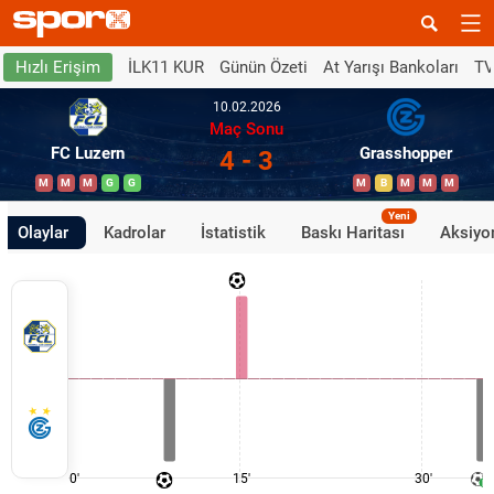
İLK11 KUR
Günün Özeti
At Yarışı Bankoları
TV
Hızlı Erişim
10.02.2026
Maç Sonu
FC Luzern
Grasshopper
4 - 3
M
M
M
G
G
M
B
M
M
M
Yeni
Olaylar
Kadrolar
İstatistik
Baskı Haritası
Aksiyon
0'
15'
30'