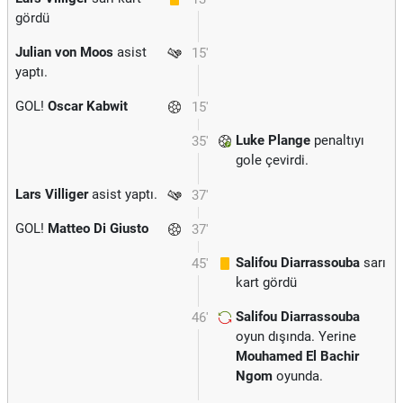
gördü
Julian von Moos
asist
15'
yaptı.
GOL!
Oscar Kabwit
15'
Luke Plange
penaltıyı
35'
gole çevirdi.
Lars Villiger
asist yaptı.
37'
GOL!
Matteo Di Giusto
37'
Salifou Diarrassouba
sarı
45'
kart gördü
Salifou Diarrassouba
46'
oyun dışında. Yerine
Mouhamed El Bachir
Ngom
oyunda.