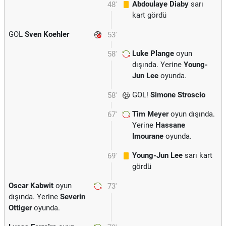
Abdoulaye Diaby
sarı
48'
kart gördü
GOL
Sven Koehler
53'
Luke Plange
oyun
58'
dışında. Yerine
Young-
Jun Lee
oyunda.
GOL!
Simone Stroscio
58'
Tim Meyer
oyun dışında.
67'
Yerine
Hassane
Imourane
oyunda.
Young-Jun Lee
sarı kart
69'
gördü
Oscar Kabwit
oyun
73'
dışında. Yerine
Severin
Ottiger
oyunda.