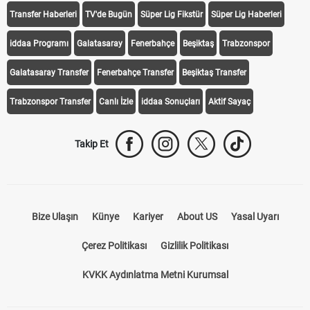
Transfer Haberleri
TV'de Bugün
Süper Lig Fikstür
Süper Lig Haberleri
iddaa Programı
Galatasaray
Fenerbahçe
Beşiktaş
Trabzonspor
Galatasaray Transfer
Fenerbahçe Transfer
Beşiktaş Transfer
Trabzonspor Transfer
Canlı İzle
iddaa Sonuçları
Aktif Sayaç
Takip Et
Bize Ulaşın
Künye
Kariyer
About US
Yasal Uyarı
Çerez Politikası
Gizlilik Politikası
KVKK Aydınlatma Metni Kurumsal