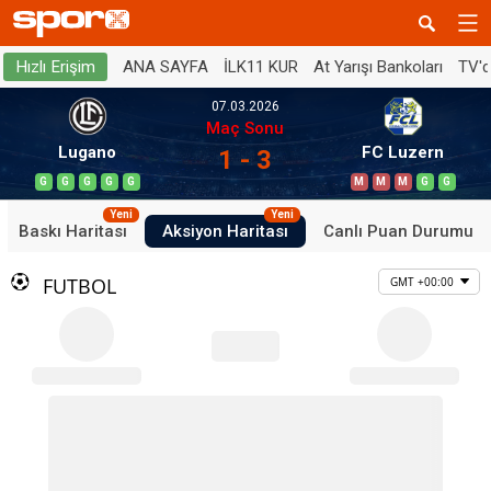
ANA SAYFA
İLK11 KUR
At Yarışı Bankoları
TV'
Hızlı Erişim
07.03.2026
Maç Sonu
Lugano
FC Luzern
1 - 3
G
G
G
G
G
M
M
M
G
G
Yeni
Yeni
Baskı Haritası
Aksiyon Haritası
Canlı Puan Durumu
FUTBOL
GMT +00:00