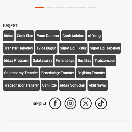
KEŞFET
iddaa
Canlı Skor
Puan Durumu
Canlı Anlatım
At Yarışı
Transfer Haberleri
TV'de Bugün
Süper Lig Fikstür
Süper Lig Haberleri
iddaa Programı
Galatasaray
Fenerbahçe
Beşiktaş
Trabzonspor
Galatasaray Transfer
Fenerbahçe Transfer
Beşiktaş Transfer
Trabzonspor Transfer
Canlı İzle
iddaa Sonuçları
Aktif Sayaç
Takip Et