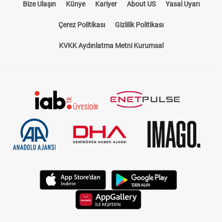
Bize Ulaşın
Künye
Kariyer
About US
Yasal Uyarı
Çerez Politikası
Gizlilik Politikası
KVKK Aydınlatma Metni Kurumsal