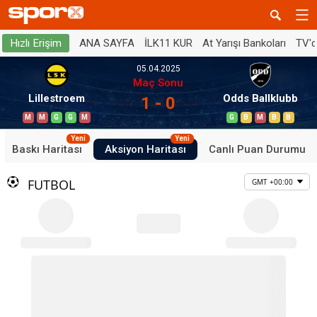
ANA SAYFA
İLK11 KUR
At Yarışı Bankoları
TV'
Hızlı Erişim
05.04.2025
Maç Sonu
Lillestroem
Odds Ballklubb
1 - 0
M
M
G
G
M
G
B
M
B
B
Yeni
Yeni
Baskı Haritası
Aksiyon Haritası
Canlı Puan Durumu
FUTBOL
GMT +00:00