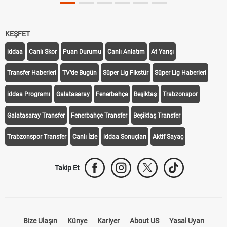
KEŞFET
iddaa
Canlı Skor
Puan Durumu
Canlı Anlatım
At Yarışı
Transfer Haberleri
TV'de Bugün
Süper Lig Fikstür
Süper Lig Haberleri
iddaa Programı
Galatasaray
Fenerbahçe
Beşiktaş
Trabzonspor
Galatasaray Transfer
Fenerbahçe Transfer
Beşiktaş Transfer
Trabzonspor Transfer
Canlı İzle
iddaa Sonuçları
Aktif Sayaç
Takip Et
Bize Ulaşın
Künye
Kariyer
About US
Yasal Uyarı