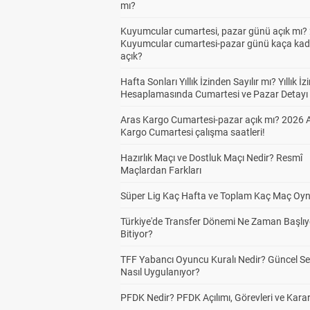
mı?
Kuyumcular cumartesi, pazar günü açık mı? 
Kuyumcular cumartesi-pazar günü kaça kad
açık?
Hafta Sonları Yıllık İzinden Sayılır mı? Yıllık İz
Hesaplamasında Cumartesi ve Pazar Detayı
Aras Kargo Cumartesi-pazar açık mı? 2026 
Kargo Cumartesi çalışma saatleri!
Hazırlık Maçı ve Dostluk Maçı Nedir? Resmî
Maçlardan Farkları
Süper Lig Kaç Hafta ve Toplam Kaç Maç Oyn
Türkiye'de Transfer Dönemi Ne Zaman Başlıy
Bitiyor?
TFF Yabancı Oyuncu Kuralı Nedir? Güncel S
Nasıl Uygulanıyor?
PFDK Nedir? PFDK Açılımı, Görevleri ve Karar