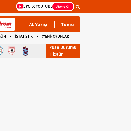
SPORX YOUTUBE
Abone Ol
At Yarışı
Tümü
GÜN
İSTATİSTİK
(YENİ) OYUNLAR
Puan Durumu
Fikstür