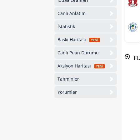
İddaa Oranları
Canlı Anlatım
İstatistik
Baskı Haritası
YENİ
Canlı Puan Durumu
F
Aksiyon Haritası
YENİ
Tahminler
Yorumlar