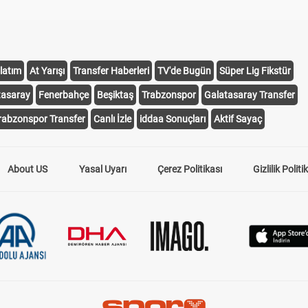
latım
At Yarışı
Transfer Haberleri
TV'de Bugün
Süper Lig Fikstür
tasaray
Fenerbahçe
Beşiktaş
Trabzonspor
Galatasaray Transfer
rabzonspor Transfer
Canlı İzle
iddaa Sonuçları
Aktif Sayaç
About US
Yasal Uyarı
Çerez Politikası
Gizlilik Politi