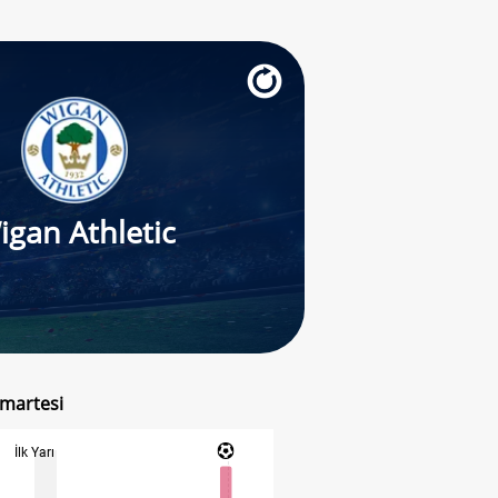
igan Athletic
umartesi
İlk Yarı