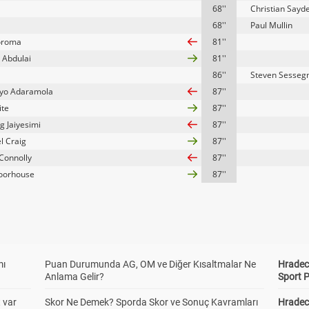
68''
Christian Sayd
68''
Paul Mullin
oroma
81''
Abdulai
81''
86''
Steven Sesseg
yo Adaramola
87''
ite
87''
g Jaiyesimi
87''
l Craig
87''
Connolly
87''
oorhouse
87''
mı
Puan Durumunda AG, OM ve Diğer Kısaltmalar Ne
Hradec 
Anlama Gelir?
Sport P
t var
Skor Ne Demek? Sporda Skor ve Sonuç Kavramları
Hradec 