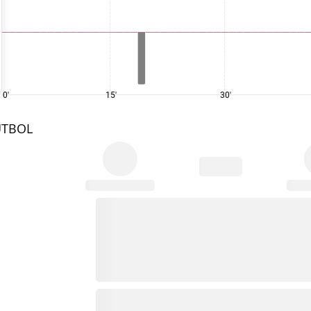
0'
15'
30'
UTBOL