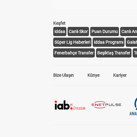
Keşfet
iddaa
Canlı Skor
Puan Durumu
Canlı An
Süper Lig Haberleri
iddaa Programı
Gala
Fenerbahçe Transfer
Beşiktaş Transfer
T
Bize Ulaşın
Künye
Kariyer