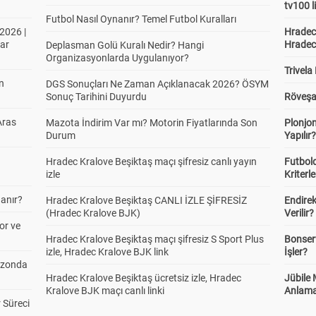
tv100 l
Futbol Nasıl Oynanır? Temel Futbol Kuralları
2026 |
Hradec 
ar
Hradec
Deplasman Golü Kuralı Nedir? Hangi
Organizasyonlarda Uygulanıyor?
Trivela
in
DGS Sonuçları Ne Zaman Açıklanacak 2026? ÖSYM
Sonuç Tarihini Duyurdu
Röveşa
Aras
Mazota İndirim Var mı? Motorin Fiyatlarında Son
Plonjon
Durum
Yapılır
Hradec Kralove Beşiktaş maçı şifresiz canlı yayın
Futbold
izle
Kriterle
anır?
Hradec Kralove Beşiktaş CANLI İZLE ŞİFRESİZ
Endire
(Hradec Kralove BJK)
Verilir?
or ve
Hradec Kralove Beşiktaş maçı şifresiz S Sport Plus
Bonserv
izle, Hradec Kralove BJK link
İşler?
ezonda
Hradec Kralove Beşiktaş ücretsiz izle, Hradec
Jübile
Kralove BJK maçı canlı linki
Anlama
 Süreci