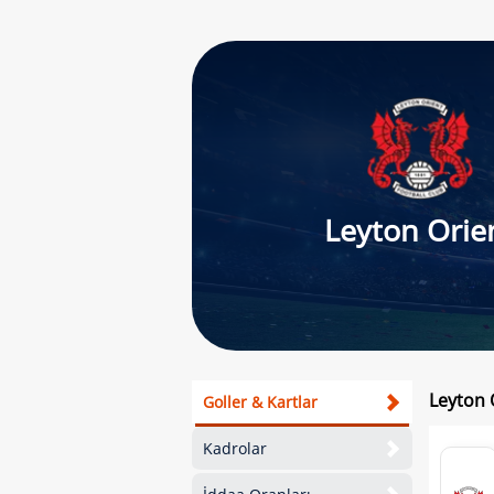
Leyton Orie
Leyton 
Goller & Kartlar
Kadrolar