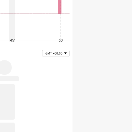
45'
60'
75'
GMT +00:00