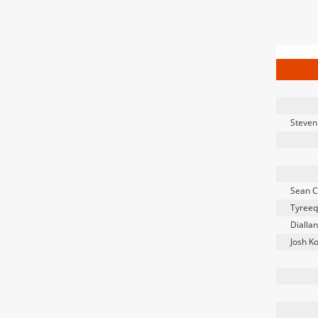
Steven
Sean C
Tyreeq
Diallan
Josh K