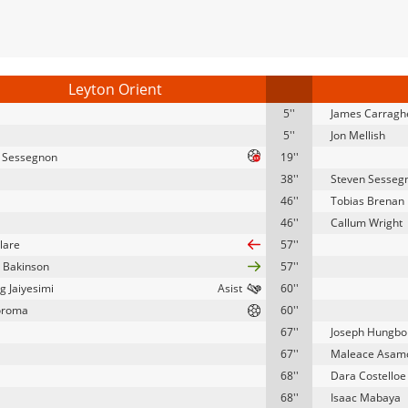
Leyton Orient
5''
James Carragh
5''
Jon Mellish
 Sessegnon
19''
38''
Steven Sesseg
46''
Tobias Brenan
46''
Callum Wright
lare
57''
 Bakinson
57''
g Jaiyesimi
60''
oroma
60''
67''
Joseph Hungbo
67''
Maleace Asam
68''
Dara Costelloe
68''
Isaac Mabaya