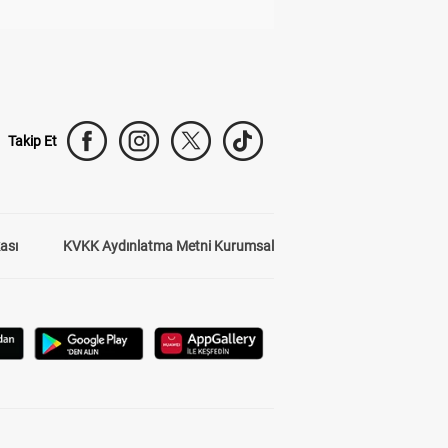
Takip Et
kası
KVKK Aydınlatma Metni Kurumsal