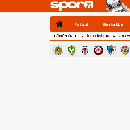
Futbol
Basketbol
GÜNÜN ÖZETİ
İLK 11'İNİ KUR
VOLEYB
CANLI ANLATIM
İNGİLTERE