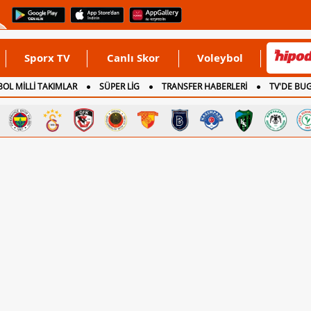
Sporx TV
Canlı Skor
Voleybol
OL MİLLİ TAKIMLAR
SÜPER LİG
TRANSFER HABERLERİ
TV'DE BU