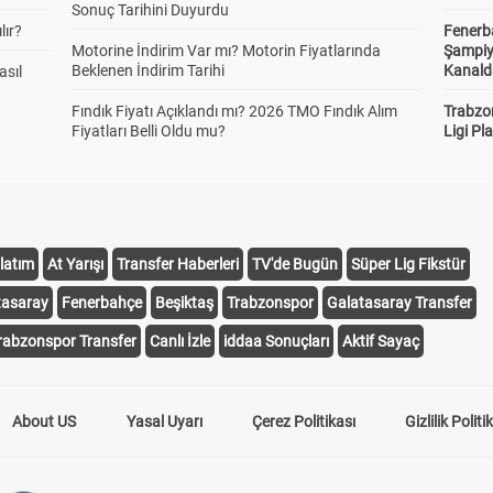
Sonuç Tarihini Duyurdu
lır?
Fenerb
Motorine İndirim Var mı? Motorin Fiyatlarında
Şampiy
Beklenen İndirim Tarihi
Kanald
asıl
Fındık Fiyatı Açıklandı mı? 2026 TMO Fındık Alım
Trabzo
Fiyatları Belli Oldu mu?
Ligi Pla
latım
At Yarışı
Transfer Haberleri
TV'de Bugün
Süper Lig Fikstür
tasaray
Fenerbahçe
Beşiktaş
Trabzonspor
Galatasaray Transfer
rabzonspor Transfer
Canlı İzle
iddaa Sonuçları
Aktif Sayaç
About US
Yasal Uyarı
Çerez Politikası
Gizlilik Politi