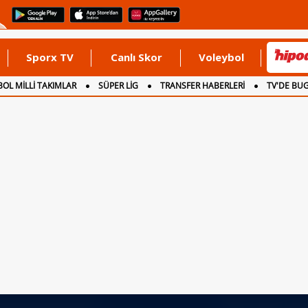
Sporx TV
Canlı Skor
Voleybol
OL MİLLİ TAKIMLAR
SÜPER LİG
TRANSFER HABERLERİ
TV'DE BU