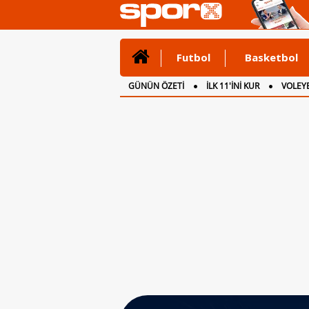
Futbol
Basketbol
GÜNÜN ÖZETİ
İLK 11'İNİ KUR
VOLEYB
CANLI ANLATIM
İNGİLTERE