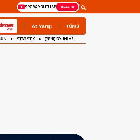
SPORX YOUTUBE
Abone Ol
At Yarışı
Tümü
GÜN
İSTATİSTİK
(YENİ) OYUNLAR