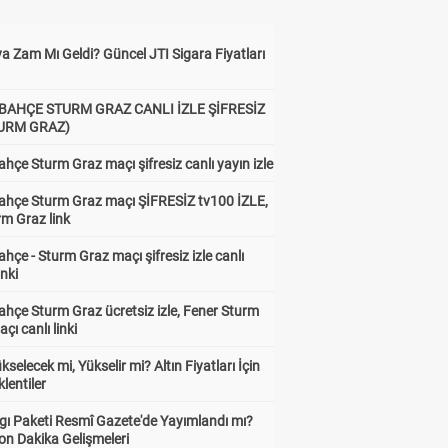
a Zam Mı Geldi? Güncel JTI Sigara Fiyatları
BAHÇE STURM GRAZ CANLI İZLE ŞİFRESİZ
TURM GRAZ)
hçe Sturm Graz maçı şifresiz canlı yayın izle
ahçe Sturm Graz maçı ŞİFRESİZ tv100 İZLE,
rm Graz link
hçe - Sturm Graz maçı şifresiz izle canlı
inki
hçe Sturm Graz ücretsiz izle, Fener Sturm
çı canlı linki
ükselecek mi, Yükselir mi? Altın Fiyatları İçin
lentiler
gı Paketi Resmî Gazete'de Yayımlandı mı?
on Dakika Gelişmeleri