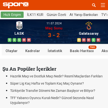
İLK11 KUR
Günün Özeti
At Yarışı Bankoları
TV'
Hızlı Erişim
11.07.2024
Maç Sonu
LASK
Galatasaray
3 - 2
G
G
G
M
M
B
M
M
G
M
Yeni
Olaylar
Kadrolar
İstatistik
Baskı Haritası
Aks
Şu An Popüler İçerikler
Hazırlık Maçı ve Dostluk Maçı Nedir? Resmî Maçlardan Farkları
Süper Lig Kaç Hafta ve Toplam Kaç Maç Oynanır?
Türkiye'de Transfer Dönemi Ne Zaman Başlıyor ve Bitiyor?
TFF Yabancı Oyuncu Kuralı Nedir? Güncel Sezonda Nasıl
Uygulanıyor?