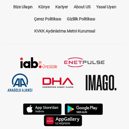
Bize Ulaşın
Künye
Kariyer
About US
Yasal Uyarı
Çerez Politikası
Gizlilik Politikası
KVKK Aydınlatma Metni Kurumsal