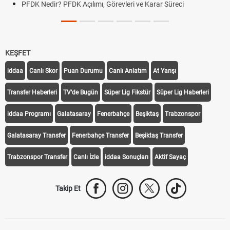
PFDK Nedir? PFDK Açılımı, Görevleri ve Karar Süreci
KEŞFET
iddaa
Canlı Skor
Puan Durumu
Canlı Anlatım
At Yarışı
Transfer Haberleri
TV'de Bugün
Süper Lig Fikstür
Süper Lig Haberleri
iddaa Programı
Galatasaray
Fenerbahçe
Beşiktaş
Trabzonspor
Galatasaray Transfer
Fenerbahçe Transfer
Beşiktaş Transfer
Trabzonspor Transfer
Canlı İzle
iddaa Sonuçları
Aktif Sayaç
Takip Et