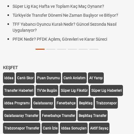
Süper Lig Kaç Hafta ve Toplam Kaç Maç Oynanır?
Türkiye'de Transfer Dönemi Ne Zaman Başlıyor ve Bitiyor?
TFF Yabancı Oyuncu Kuralı Nedir? Güncel Sezonda Nasıl
Uygulanıyor?
PFDK Nedir? PFDK Açılımı, Görevleri ve Karar Süreci
KEŞFET
iddaa
Canlı Skor
Puan Durumu
Canlı Anlatım
At Yarışı
Transfer Haberleri
TV'de Bugün
Süper Lig Fikstür
Süper Lig Haberleri
iddaa Programı
Galatasaray
Fenerbahçe
Beşiktaş
Trabzonspor
Galatasaray Transfer
Fenerbahçe Transfer
Beşiktaş Transfer
Trabzonspor Transfer
Canlı İzle
iddaa Sonuçları
Aktif Sayaç