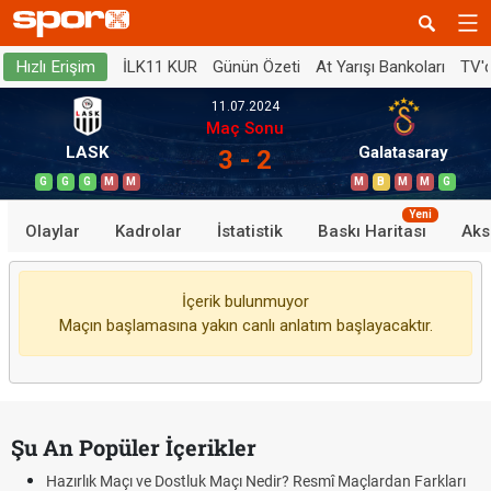
İLK11 KUR
Günün Özeti
At Yarışı Bankoları
TV'
Hızlı Erişim
11.07.2024
Maç Sonu
LASK
Galatasaray
3 - 2
G
G
G
M
M
M
B
M
M
G
Yeni
Olaylar
Kadrolar
İstatistik
Baskı Haritası
Aks
İçerik bulunmuyor
Maçın başlamasına yakın canlı anlatım başlayacaktır.
Şu An Popüler İçerikler
Hazırlık Maçı ve Dostluk Maçı Nedir? Resmî Maçlardan Farkları