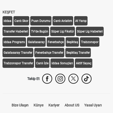
KEŞFET
iddaa
Canlı Skor
Puan Durumu
Canlı Anlatım
At Yarışı
Transfer Haberleri
TV'de Bugün
Süper Lig Fikstür
Süper Lig Haberleri
iddaa Programı
Galatasaray
Fenerbahçe
Beşiktaş
Trabzonspor
Galatasaray Transfer
Fenerbahçe Transfer
Beşiktaş Transfer
Trabzonspor Transfer
Canlı İzle
iddaa Sonuçları
Aktif Sayaç
Takip Et
Bize Ulaşın
Künye
Kariyer
About US
Yasal Uyarı