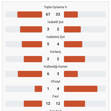
Topla Oynama %
67
33
İsabetli Şut
3
2
İsabetsiz Şut
5
4
Kurtarış
2
2
Kullandığı Korner
6
3
Ofsayt
1
4
Faul
12
12