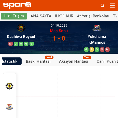
ANA SAYFA
İLK11 KUR
At Yarışı Bankoları
TV
Hızlı Erişim
04.10.2025
Maç Sonu
Kashiwa Reysol
Yokohama
1 - 0
F.Marinos
M
G
G
G
G
G
B
G
M
M
Yeni
Yeni
İstatistik
Baskı Haritası
Aksiyon Haritası
Canlı Puan