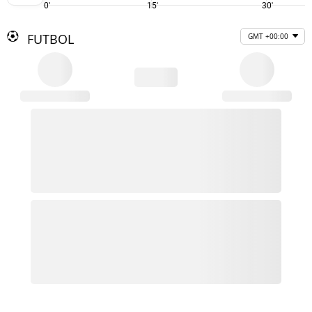
0'
15'
30'
FUTBOL
GMT +00:00