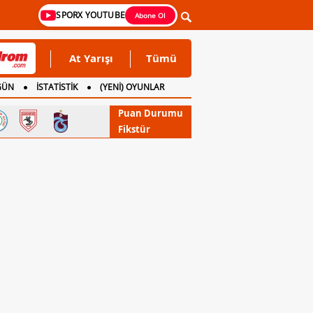
SPORX YOUTUBE
Abone Ol
At Yarışı
Tümü
GÜN
İSTATİSTİK
(YENİ) OYUNLAR
Puan Durumu
Fikstür