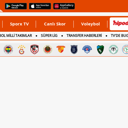
Sporx TV
Canlı Skor
Voleybol
OL MİLLİ TAKIMLAR
SÜPER LİG
TRANSFER HABERLERİ
TV'DE BU