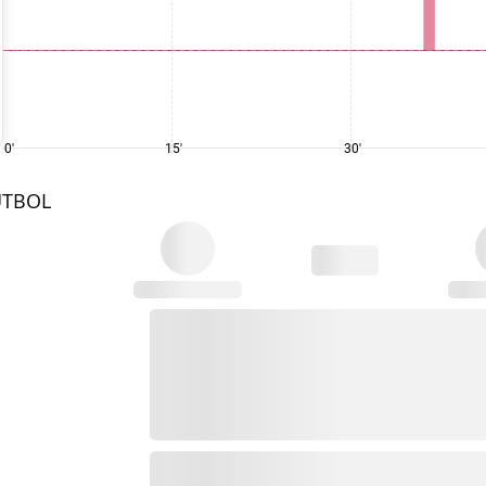
0'
15'
30'
UTBOL