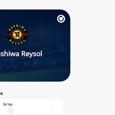
shiwa Reysol
ba
İlk Yarı