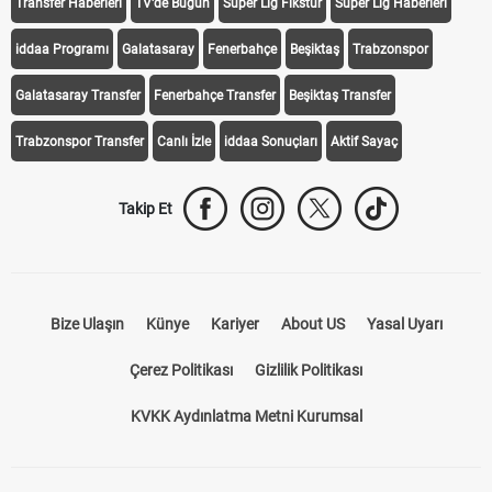
Transfer Haberleri
TV'de Bugün
Süper Lig Fikstür
Süper Lig Haberleri
iddaa Programı
Galatasaray
Fenerbahçe
Beşiktaş
Trabzonspor
Galatasaray Transfer
Fenerbahçe Transfer
Beşiktaş Transfer
Trabzonspor Transfer
Canlı İzle
iddaa Sonuçları
Aktif Sayaç
Takip Et
Bize Ulaşın
Künye
Kariyer
About US
Yasal Uyarı
Çerez Politikası
Gizlilik Politikası
KVKK Aydınlatma Metni Kurumsal