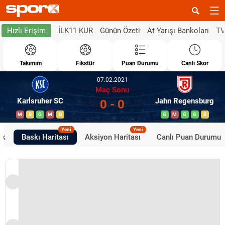
İLK11 KUR
Günün Özeti
At Yarışı Bankoları
TV
Hızlı Erişim
Takımım
Fikstür
Puan Durumu
Canlı Skor
07.02.2021
Maç Sonu
Karlsruher SC
Jahn Regensburg
0 - 0
M
B
G
M
B
G
M
G
G
B
Yeni
Yeni
ik
Baskı Haritası
Aksiyon Haritası
Canlı Puan Durumu