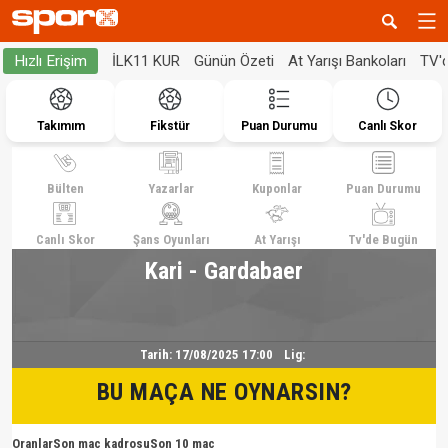
İLK11 KUR
Günün Özeti
At Yarışı Bankoları
TV'
Hızlı Erişim
Takımım
Fikstür
Puan Durumu
Canlı Skor
Bülten
Yazarlar
Kuponlar
Puan Durumu
Canlı Skor
Şans Oyunları
At Yarışı
Tv'de Bugün
Kari - Gardabaer
Tarih:
17/08/2025 17:00
Lig:
BU MAÇA NE OYNARSIN?
Oranlar
Son maç kadrosu
Son 10 maç