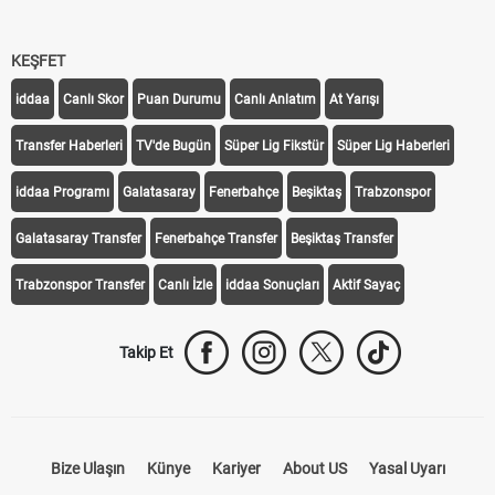
KEŞFET
iddaa
Canlı Skor
Puan Durumu
Canlı Anlatım
At Yarışı
Transfer Haberleri
TV'de Bugün
Süper Lig Fikstür
Süper Lig Haberleri
iddaa Programı
Galatasaray
Fenerbahçe
Beşiktaş
Trabzonspor
Galatasaray Transfer
Fenerbahçe Transfer
Beşiktaş Transfer
Trabzonspor Transfer
Canlı İzle
iddaa Sonuçları
Aktif Sayaç
Takip Et
Bize Ulaşın
Künye
Kariyer
About US
Yasal Uyarı