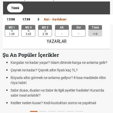
Tümü
17/08
17:00
3
Kari - Gardabaer
MS 1
MS 0
MS 2
Alt
Üst
Tümü
1.69
3.63
2.78
-
-
+18
YAZARLAR
Şu An Popüler İçerikler
Kargalar ne kadar yaşar? İslam dininde karga ne anlama gelir?
Çeyrek ne kadar? Çeyrek altın fiyatı kaç TL?
Rüyada altın görmek ne anlama geliyor? 8 kısa maddede Altın
rüya tabiri
Sabır duası, duaları ve Sabır ile ilgili ayetler hadisler! Kuran'da
sabır nasıl anlatılır?
Kediler neden kusar? Kedi kustuktan sonra ne yapılmalı