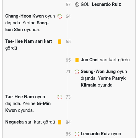
GOL!
Leonardo Ruiz
57'
Chang-Hoon Kwon
oyun
64'
dışında. Yerine
Sang-
Eun Shin
oyunda.
Tae-Hee Nam
sarı kart
65'
gördü
Jun Choi
sarı kart gördü
65'
Seung-Won Jung
oyun
71'
dışında. Yerine
Patryk
Klimala
oyunda.
Tae-Hee Nam
oyun
73'
dışında. Yerine
Gi-Min
Kwon
oyunda.
Negueba
sarı kart gördü
84'
Leonardo Ruiz
oyun
85'