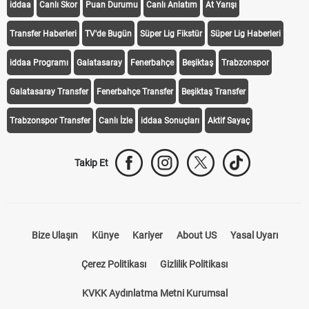
iddaa
Canlı Skor
Puan Durumu
Canlı Anlatım
At Yarışı
Transfer Haberleri
TV'de Bugün
Süper Lig Fikstür
Süper Lig Haberleri
iddaa Programı
Galatasaray
Fenerbahçe
Beşiktaş
Trabzonspor
Galatasaray Transfer
Fenerbahçe Transfer
Beşiktaş Transfer
Trabzonspor Transfer
Canlı İzle
iddaa Sonuçları
Aktif Sayaç
Takip Et
Bize Ulaşın
Künye
Kariyer
About US
Yasal Uyarı
Çerez Politikası
Gizlilik Politikası
KVKK Aydınlatma Metni Kurumsal