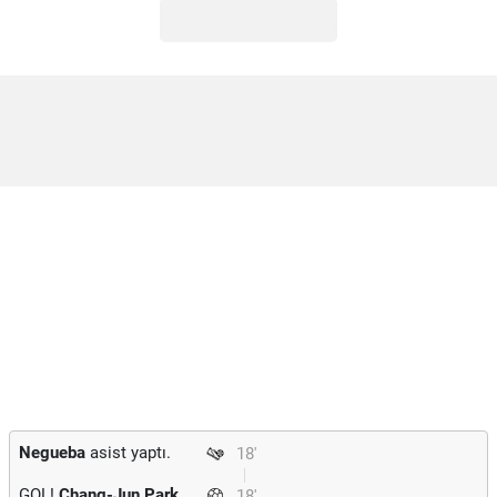
Negueba
asist yaptı.
18'
GOL!
Chang-Jun Park
18'