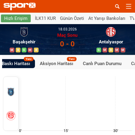
İLK11 KUR
Günün Özeti
At Yarışı Bankoları
TV
Hızlı Erişim
18.03.2026
Maç Sonu
Başakşehir
Antalyaspor
0 - 0
M
B
G
M
B
G
M
B
M
M
Yeni
Yeni
Baskı Haritası
Aksiyon Haritası
Canlı Puan Durumu
Ca
0'
15'
30'