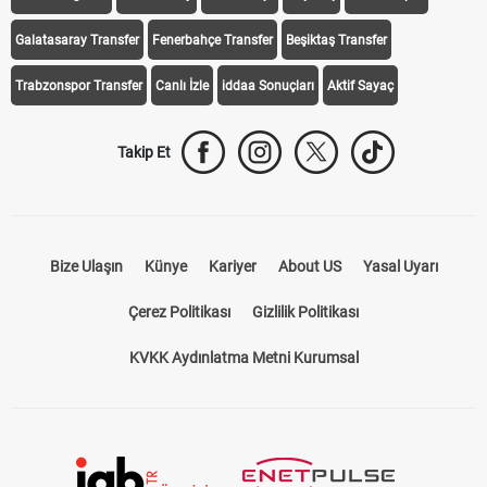
Galatasaray Transfer
Fenerbahçe Transfer
Beşiktaş Transfer
Trabzonspor Transfer
Canlı İzle
iddaa Sonuçları
Aktif Sayaç
Takip Et
Bize Ulaşın
Künye
Kariyer
About US
Yasal Uyarı
Çerez Politikası
Gizlilik Politikası
KVKK Aydınlatma Metni Kurumsal