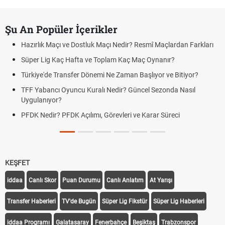
Şu An Popüler İçerikler
Hazırlık Maçı ve Dostluk Maçı Nedir? Resmî Maçlardan Farkları
Süper Lig Kaç Hafta ve Toplam Kaç Maç Oynanır?
Türkiye'de Transfer Dönemi Ne Zaman Başlıyor ve Bitiyor?
TFF Yabancı Oyuncu Kuralı Nedir? Güncel Sezonda Nasıl
Uygulanıyor?
PFDK Nedir? PFDK Açılımı, Görevleri ve Karar Süreci
KEŞFET
iddaa
Canlı Skor
Puan Durumu
Canlı Anlatım
At Yarışı
Transfer Haberleri
TV'de Bugün
Süper Lig Fikstür
Süper Lig Haberleri
iddaa Programı
Galatasaray
Fenerbahçe
Beşiktaş
Trabzonspor