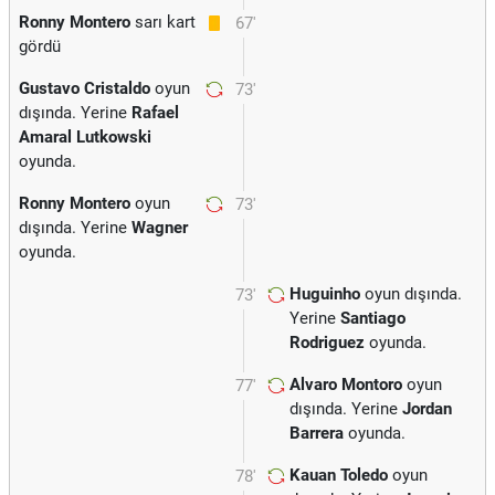
Ronny Montero
sarı kart
67'
gördü
Gustavo Cristaldo
oyun
73'
dışında. Yerine
Rafael
Amaral Lutkowski
oyunda.
Ronny Montero
oyun
73'
dışında. Yerine
Wagner
oyunda.
Huguinho
oyun dışında.
73'
Yerine
Santiago
Rodriguez
oyunda.
Alvaro Montoro
oyun
77'
dışında. Yerine
Jordan
Barrera
oyunda.
Kauan Toledo
oyun
78'