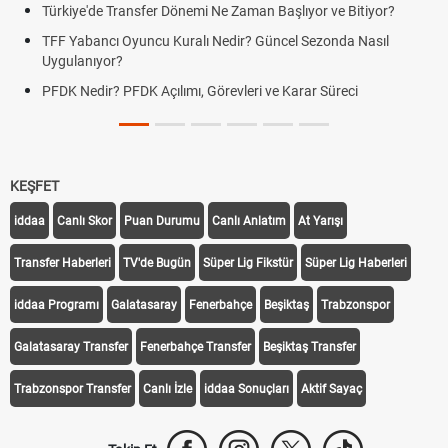
Türkiye'de Transfer Dönemi Ne Zaman Başlıyor ve Bitiyor?
TFF Yabancı Oyuncu Kuralı Nedir? Güncel Sezonda Nasıl
Uygulanıyor?
PFDK Nedir? PFDK Açılımı, Görevleri ve Karar Süreci
KEŞFET
iddaa
Canlı Skor
Puan Durumu
Canlı Anlatım
At Yarışı
Transfer Haberleri
TV'de Bugün
Süper Lig Fikstür
Süper Lig Haberleri
iddaa Programı
Galatasaray
Fenerbahçe
Beşiktaş
Trabzonspor
Galatasaray Transfer
Fenerbahçe Transfer
Beşiktaş Transfer
Trabzonspor Transfer
Canlı İzle
iddaa Sonuçları
Aktif Sayaç