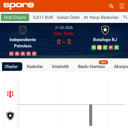
İLK11 KUR
Günün Özeti
At Yarışı Bankoları
TV
Hızlı Erişim
21.05.2026
Maç Sonu
Independiente
Botafogo RJ
0 - 3
Petrolero
G
B
G
M
G
M
M
M
M
M
Yeni
Olaylar
Kadrolar
İstatistik
Baskı Haritası
Aksiyon