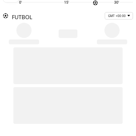
0'
15'
30'
FUTBOL
GMT +00:00