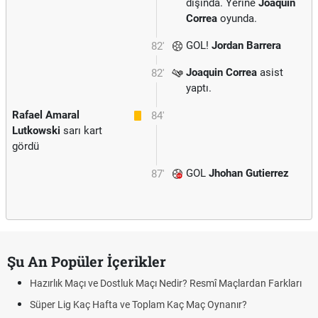
dışında. Yerine
Joaquin
Correa
oyunda.
GOL!
Jordan Barrera
82'
Joaquin Correa
asist
82'
yaptı.
Rafael Amaral
84'
Lutkowski
sarı kart
gördü
GOL
Jhohan Gutierrez
87'
Şu An Popüler İçerikler
Hazırlık Maçı ve Dostluk Maçı Nedir? Resmî Maçlardan Farkları
Süper Lig Kaç Hafta ve Toplam Kaç Maç Oynanır?