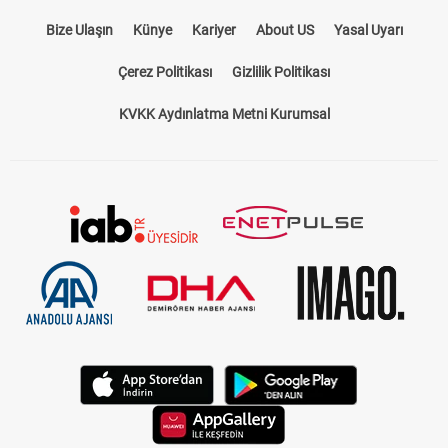
Bize Ulaşın
Künye
Kariyer
About US
Yasal Uyarı
Çerez Politikası
Gizlilik Politikası
KVKK Aydınlatma Metni Kurumsal