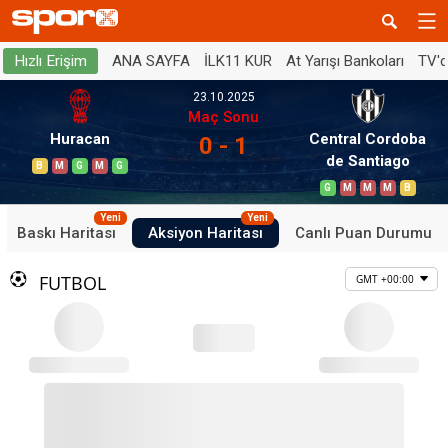
ANA SAYFA
İLK11 KUR
At Yarışı Bankoları
TV'
Hızlı Erişim
23.10.2025
Maç Sonu
Huracan
Central Cordoba
0 - 1
de Santiago
B
M
G
M
G
G
M
M
M
B
Yeni
Yeni
Baskı Haritası
Aksiyon Haritası
Canlı Puan Durumu
FUTBOL
GMT +00:00