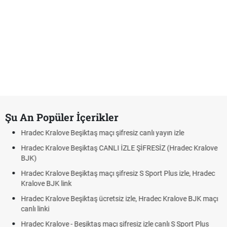
Şu An Popüler İçerikler
Beşiktaş maçı şifresiz canlı yayın izle
Hradec Kralove - Be
 Beşiktaş CANLI İZLE ŞİFRESİZ (Hradec Kralove
Hradec Kralove Beş
BJK link
Beşiktaş maçı şifresiz S Sport Plus izle, Hradec
Trivela Nedir? Triv
nk
Röveşata Nedir? R
 Beşiktaş ücretsiz izle, Hradec Kralove BJK maçı
Plonjon Nedir? Kale
- Beşiktaş maçı şifresiz izle canlı S Sport Plus