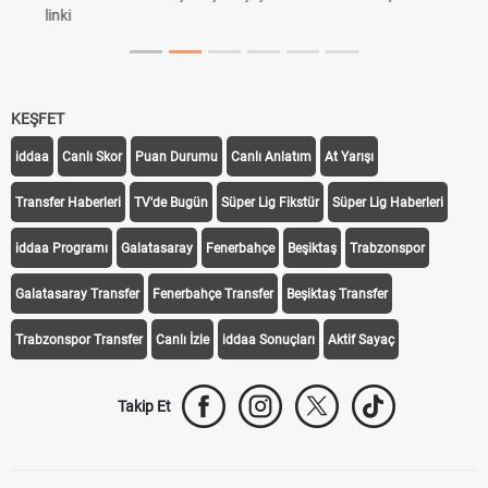
KEŞFET
iddaa
Canlı Skor
Puan Durumu
Canlı Anlatım
At Yarışı
Transfer Haberleri
TV'de Bugün
Süper Lig Fikstür
Süper Lig Haberleri
iddaa Programı
Galatasaray
Fenerbahçe
Beşiktaş
Trabzonspor
Galatasaray Transfer
Fenerbahçe Transfer
Beşiktaş Transfer
Trabzonspor Transfer
Canlı İzle
iddaa Sonuçları
Aktif Sayaç
Takip Et