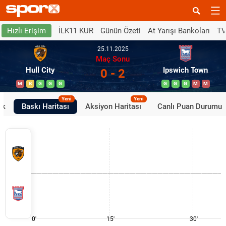
İLK11 KUR
Günün Özeti
At Yarışı Bankoları
TV
Hızlı Erişim
25.11.2025
Maç Sonu
Hull City
Ipswich Town
0 - 2
M
B
G
G
G
G
G
G
M
M
Yeni
Yeni
ik
Baskı Haritası
Aksiyon Haritası
Canlı Puan Durumu
0'
15'
30'