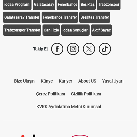
iddaa Programı
Galatasaray
Fenerbahçe
Beşiktaş
Trabzonspor
Galatasaray Transfer
Fenerbahçe Transfer
Beşiktaş Transfer
Trabzonspor Transfer
Canlı İzle
iddaa Sonuçları
Aktif Sayaç
Takip Et
Bize Ulaşın
Künye
Kariyer
About US
Yasal Uyarı
Çerez Politikası
Gizlilik Politikası
KVKK Aydınlatma Metni Kurumsal