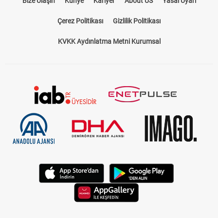
Bize Ulaşın
Künye
Kariyer
About US
Yasal Uyarı
Çerez Politikası
Gizlilik Politikası
KVKK Aydınlatma Metni Kurumsal