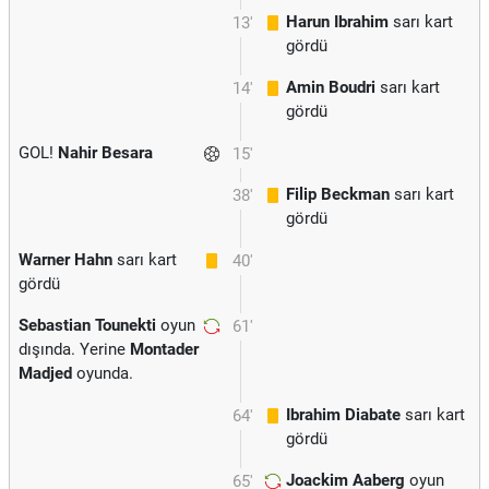
Harun Ibrahim
sarı kart
13'
gördü
Amin Boudri
sarı kart
14'
gördü
GOL!
Nahir Besara
15'
Filip Beckman
sarı kart
38'
gördü
Warner Hahn
sarı kart
40'
gördü
Sebastian Tounekti
oyun
61'
dışında. Yerine
Montader
Madjed
oyunda.
Ibrahim Diabate
sarı kart
64'
gördü
Joackim Aaberg
oyun
65'