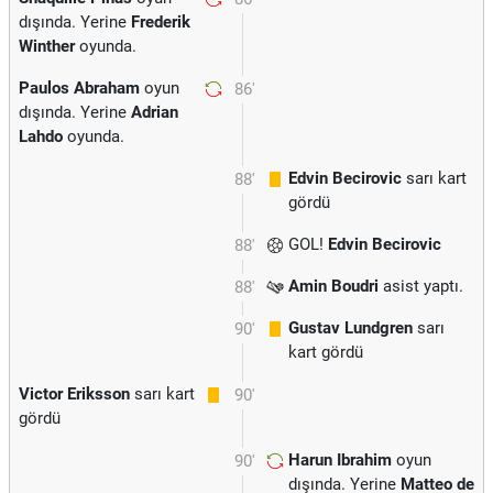
dışında. Yerine
Frederik
Winther
oyunda.
Paulos Abraham
oyun
86'
dışında. Yerine
Adrian
Lahdo
oyunda.
Edvin Becirovic
sarı kart
88'
gördü
GOL!
Edvin Becirovic
88'
Amin Boudri
asist yaptı.
88'
Gustav Lundgren
sarı
90'
kart gördü
Victor Eriksson
sarı kart
90'
gördü
Harun Ibrahim
oyun
90'
dışında. Yerine
Matteo de