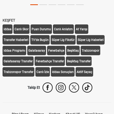
KEŞFET
iddaa
Canlı Skor
Puan Durumu
Canlı Anlatım
At Yarışı
Transfer Haberleri
TV'de Bugün
Süper Lig Fikstür
Süper Lig Haberleri
iddaa Programı
Galatasaray
Fenerbahçe
Beşiktaş
Trabzonspor
Galatasaray Transfer
Fenerbahçe Transfer
Beşiktaş Transfer
Trabzonspor Transfer
Canlı İzle
iddaa Sonuçları
Aktif Sayaç
Takip Et