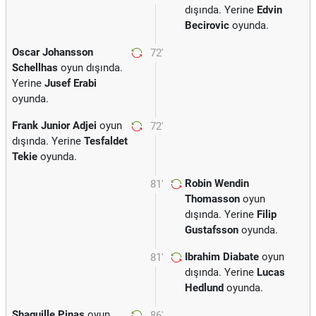
dışında. Yerine
Edvin
Becirovic
oyunda.
Oscar Johansson
72'
Schellhas
oyun dışında.
Yerine
Jusef Erabi
oyunda.
Frank Junior Adjei
oyun
72'
dışında. Yerine
Tesfaldet
Tekie
oyunda.
Robin Wendin
81'
Thomasson
oyun
dışında. Yerine
Filip
Gustafsson
oyunda.
Ibrahim Diabate
oyun
81'
dışında. Yerine
Lucas
Hedlund
oyunda.
Shaquille Pinas
oyun
86'