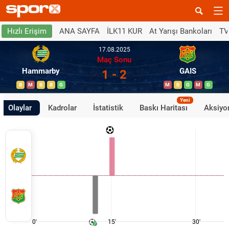
ANA SAYFA
İLK11 KUR
At Yarışı Bankoları
TV
Hızlı Erişim
17.08.2025
Maç Sonu
Hammarby
GAIS
1 - 2
B
M
B
B
G
M
B
G
M
G
Yeni
Olaylar
Kadrolar
İstatistik
Baskı Haritası
Aksiyon
0'
15'
30'