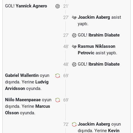
GOL!
Yannick Agnero
21'
Joackim Aaberg
asist
27'
yaptı.
GOL!
Ibrahim Diabate
27'
Rasmus Niklasson
48'
Petrovic
asist yaptı.
GOL!
Ibrahim Diabate
48'
Gabriel Wallentin
oyun
69'
dışında. Yerine
Ludvig
Arvidsson
oyunda.
Niilo Maeenpaeae
oyun
69'
dışında. Yerine
Marcus
Olsson
oyunda.
Joackim Aaberg
oyun
72'
dışında. Yerine
Kevin