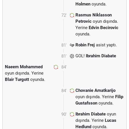
Holmen
oyunda.
Rasmus Niklasson
72'
Petrovic
oyun dışında.
Yerine
Edvin Becirovic
oyunda.
Robin Frej
asist yaptı.
81'
GOL!
Ibrahim Diabate
81'
Naeem Mohammed
84'
oyun dışında. Yerine
Blair Turgott
oyunda.
Chovanie Amatkarijo
84'
oyun dışında. Yerine
Filip
Gustafsson
oyunda.
Ibrahim Diabate
oyun
90'
dışında. Yerine
Lucas
Hedlund
oyunda.