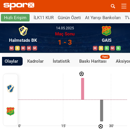
İLK11 KUR
Günün Özeti
At Yarışı Bankoları
TV
Hızlı Erişim
14.05.2025
Maç Sonu
Halmstads BK
GAIS
1 - 3
M
B
M
M
M
M
B
G
M
G
Yeni
Olaylar
Kadrolar
İstatistik
Baskı Haritası
Aksiyon
0'
15'
30'