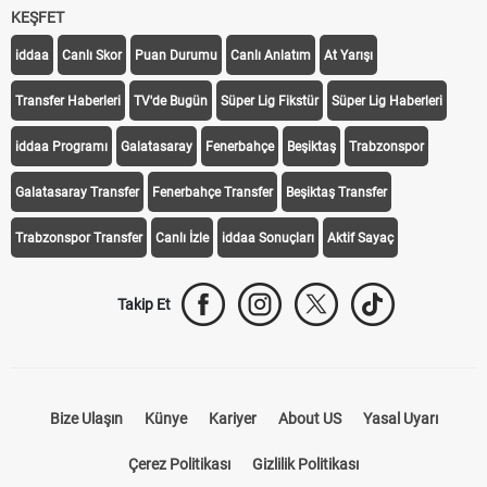
KEŞFET
iddaa
Canlı Skor
Puan Durumu
Canlı Anlatım
At Yarışı
Transfer Haberleri
TV'de Bugün
Süper Lig Fikstür
Süper Lig Haberleri
iddaa Programı
Galatasaray
Fenerbahçe
Beşiktaş
Trabzonspor
Galatasaray Transfer
Fenerbahçe Transfer
Beşiktaş Transfer
Trabzonspor Transfer
Canlı İzle
iddaa Sonuçları
Aktif Sayaç
Takip Et
Bize Ulaşın
Künye
Kariyer
About US
Yasal Uyarı
Çerez Politikası
Gizlilik Politikası