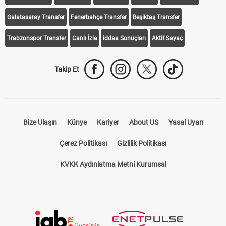
Galatasaray Transfer
Fenerbahçe Transfer
Beşiktaş Transfer
Trabzonspor Transfer
Canlı İzle
iddaa Sonuçları
Aktif Sayaç
Takip Et
Bize Ulaşın
Künye
Kariyer
About US
Yasal Uyarı
Çerez Politikası
Gizlilik Politikası
KVKK Aydınlatma Metni Kurumsal