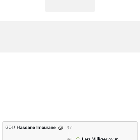
GOL!
Hassane Imourane
37'
Lars Villiger
oyun
46'