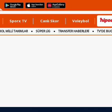
Sporx TV
Canlı Skor
Voleybol
OL MİLLİ TAKIMLAR
SÜPER LİG
TRANSFER HABERLERİ
TV'DE BU