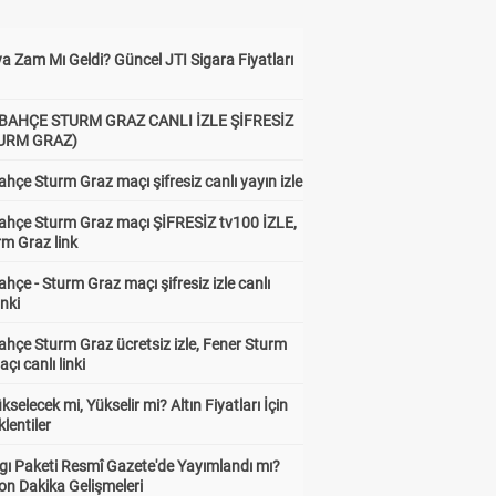
a Zam Mı Geldi? Güncel JTI Sigara Fiyatları
BAHÇE STURM GRAZ CANLI İZLE ŞİFRESİZ
TURM GRAZ)
hçe Sturm Graz maçı şifresiz canlı yayın izle
ahçe Sturm Graz maçı ŞİFRESİZ tv100 İZLE,
rm Graz link
hçe - Sturm Graz maçı şifresiz izle canlı
inki
hçe Sturm Graz ücretsiz izle, Fener Sturm
çı canlı linki
ükselecek mi, Yükselir mi? Altın Fiyatları İçin
lentiler
gı Paketi Resmî Gazete'de Yayımlandı mı?
on Dakika Gelişmeleri