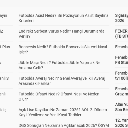
yayın
Futbolda Asist Nedir? Bir Pozisyonun Asist Sayılma
Sigaray
Kriterleri
2026
İZ
Endirekt Serbest Vuruş Nedir? Hangi Durumlarda
FENER
Verilir?
(FB S
t Plus
Bonservis Nedir? Futbolda Bonservis Sistemi Nasıl
Fenerba
İşler?
Fenerb
c
Jübile Maçı Nedir? Futbolda Jübile Yapmak Ne
FB Stu
Anlama Gelir?
Fenerba
anlı S
Futbolda Averaj Nedir? Genel Averaj ve İkili Averaj
tv100 l
Arasındaki Farklar
Fenerba
anlı
Futbolda Ofsayt Nedir? Ofsayt Nasıl ve Neden
Graz ma
Olur?
Altın Y
zle,
Açık Lise Kayıtları Ne Zaman 2026? AÖL 2. Dönem
Son Bek
Kayıt Yenileme ve Yeni Kayıt Tarihleri
12. Yar
DGS Sonuçları Ne Zaman Açıklanacak 2026? ÖSYM
2026 S