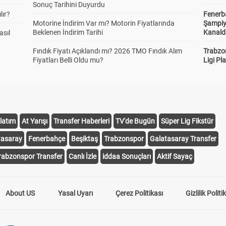
Sonuç Tarihini Duyurdu
lır?
Fenerb
Motorine İndirim Var mı? Motorin Fiyatlarında
Şampiy
Beklenen İndirim Tarihi
Kanald
asıl
Fındık Fiyatı Açıklandı mı? 2026 TMO Fındık Alım
Trabzo
Fiyatları Belli Oldu mu?
Ligi Pla
latım
At Yarışı
Transfer Haberleri
TV'de Bugün
Süper Lig Fikstür
tasaray
Fenerbahçe
Beşiktaş
Trabzonspor
Galatasaray Transfer
rabzonspor Transfer
Canlı İzle
iddaa Sonuçları
Aktif Sayaç
About US
Yasal Uyarı
Çerez Politikası
Gizlilik Politi