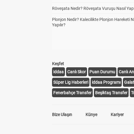
Röveşata Nedir? Röveşata Vuruşu Nasıl Yapı
Plonjon Nedir? Kalecilikte Plonjon Hareketi N
Yapılır?
Keşfet
iddaa
Canlı Skor
Puan Durumu
Canlı An
Süper Lig Haberleri
iddaa Programı
Gala
Fenerbahçe Transfer
Beşiktaş Transfer
T
Bize Ulaşın
Künye
Kariyer