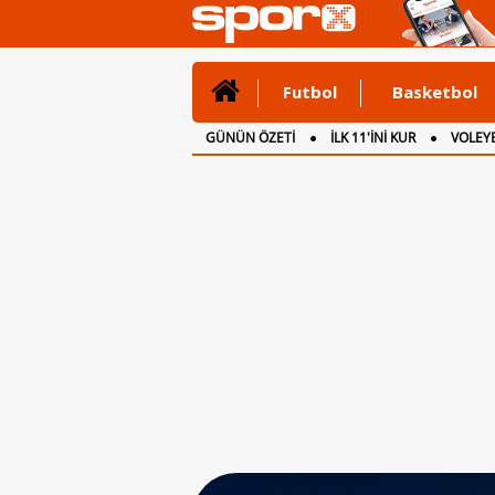
Futbol
Basketbol
GÜNÜN ÖZETİ
İLK 11'İNİ KUR
VOLEYB
CANLI ANLATIM
İNGİLTERE