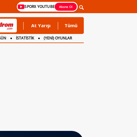
SPORX YOUTUBE
Abone Ol
At Yarışı
Tümü
GÜN
İSTATİSTİK
(YENİ) OYUNLAR