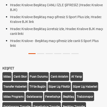
Hradec Kralove Beşiktaş CANLI İZLE ŞİFRESİZ (Hradec Kralove
BJK)
Hradec Kralove Beşiktaş maçı şifresiz S Sport Plus izle, Hradec
Kralove BJK link
Hradec Kralove Beşiktaş ücretsiz izle, Hradec Kralove BJK maçı
canlı linki
Hradec Kralove - Beşiktaş maçı şifresiz izle canlı S Sport Plus
linki
KEŞFET
iddaa
Canlı Skor
Puan Durumu
Canlı Anlatım
At Yarışı
Transfer Haberleri
TV'de Bugün
Süper Lig Fikstür
Süper Lig Haberleri
iddaa Programı
Galatasaray
Fenerbahçe
Beşiktaş
Trabzonspor
Galatasaray Transfer
Fenerbahçe Transfer
Beşiktaş Transfer