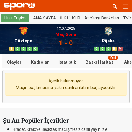
ANA SAYFA
İLK11 KUR
At Yarışı Bankoları
TV'
Hızlı Erişim
13.07.2025
Maç Sonu
Göztepe
Rijeka
1 - 0
B
G
G
G
G
G
G
G
B
M
Yeni
Olaylar
Kadrolar
İstatistik
Baskı Haritası
Aks
İçerik bulunmuyor
Maçın başlamasına yakın canlı anlatım başlayacaktır.
Şu An Popüler İçerikler
Hradec Kralove Beşiktaş maçı şifresiz canlı yayın izle