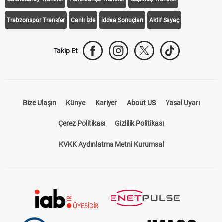
Trabzonspor Transfer
Canlı İzle
iddaa Sonuçları
Aktif Sayaç
Takip Et
Bize Ulaşın
Künye
Kariyer
About US
Yasal Uyarı
Çerez Politikası
Gizlilik Politikası
KVKK Aydınlatma Metni Kurumsal