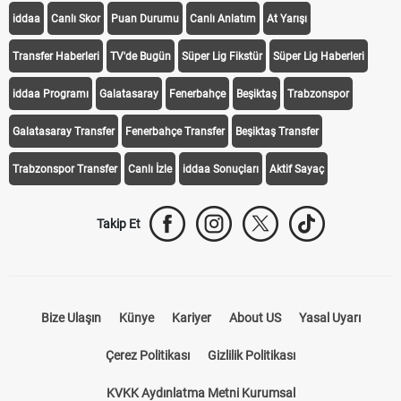
iddaa
Canlı Skor
Puan Durumu
Canlı Anlatım
At Yarışı
Transfer Haberleri
TV'de Bugün
Süper Lig Fikstür
Süper Lig Haberleri
iddaa Programı
Galatasaray
Fenerbahçe
Beşiktaş
Trabzonspor
Galatasaray Transfer
Fenerbahçe Transfer
Beşiktaş Transfer
Trabzonspor Transfer
Canlı İzle
iddaa Sonuçları
Aktif Sayaç
Takip Et
Bize Ulaşın
Künye
Kariyer
About US
Yasal Uyarı
Çerez Politikası
Gizlilik Politikası
KVKK Aydınlatma Metni Kurumsal