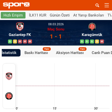
İLK11 KUR
Günün Özeti
At Yarışı Bankoları
TV
Hızlı Erişim
08.03.2026
Maç Sonu
Gaziantep FK
Karagümrük
1 - 1
G
B
M
M
M
G
G
G
B
M
Yeni
Yeni
İstatistik
Baskı Haritası
Aksiyon Haritası
Canlı Puan
0'
15'
30'