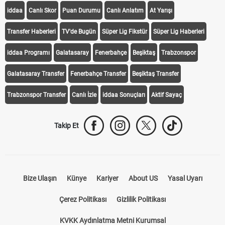
iddaa
Canlı Skor
Puan Durumu
Canlı Anlatım
At Yarışı
Transfer Haberleri
TV'de Bugün
Süper Lig Fikstür
Süper Lig Haberleri
iddaa Programı
Galatasaray
Fenerbahçe
Beşiktaş
Trabzonspor
Galatasaray Transfer
Fenerbahçe Transfer
Beşiktaş Transfer
Trabzonspor Transfer
Canlı İzle
iddaa Sonuçları
Aktif Sayaç
Takip Et
Bize Ulaşın
Künye
Kariyer
About US
Yasal Uyarı
Çerez Politikası
Gizlilik Politikası
KVKK Aydınlatma Metni Kurumsal