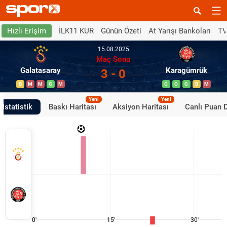
İLK11 KUR
Günün Özeti
At Yarışı Bankoları
TV
Hızlı Erişim
15.08.2025
Maç Sonu
Galatasaray
Karagümrük
3 - 0
B
M
M
G
M
G
G
G
B
M
Yeni
Yeni
İstatistik
Baskı Haritası
Aksiyon Haritası
Canlı Puan 
0'
15'
30'