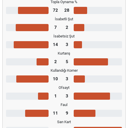
Topla Oynama %
72
28
İsabetli Şut
7
2
İsabetsiz Şut
14
3
Kurtarış
2
5
Kullandığı Korner
10
3
Ofsayt
1
3
Faul
11
9
Sarı Kart