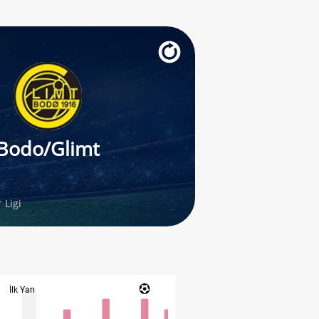
Bodo/Glimt
 Ligi
İlk Yarı