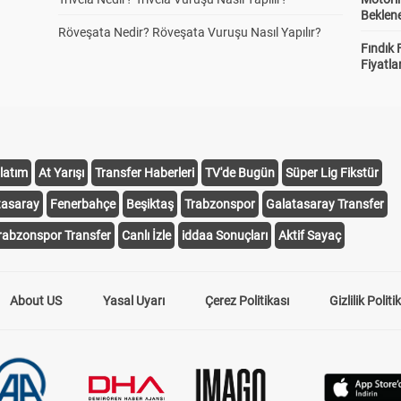
Beklene
Röveşata Nedir? Röveşata Vuruşu Nasıl Yapılır?
Fındık 
Fiyatla
latım
At Yarışı
Transfer Haberleri
TV'de Bugün
Süper Lig Fikstür
tasaray
Fenerbahçe
Beşiktaş
Trabzonspor
Galatasaray Transfer
rabzonspor Transfer
Canlı İzle
iddaa Sonuçları
Aktif Sayaç
About US
Yasal Uyarı
Çerez Politikası
Gizlilik Politi