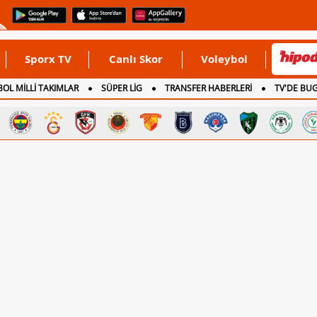
Sporx TV
Canlı Skor
Voleybol
OL MİLLİ TAKIMLAR
SÜPER LİG
TRANSFER HABERLERİ
TV'DE BU