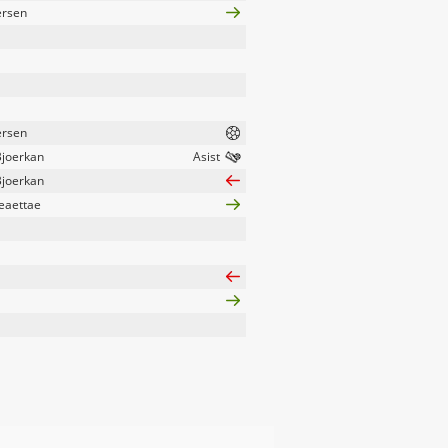
ersen
ersen
Bjoerkan
Bjoerkan
eaettae