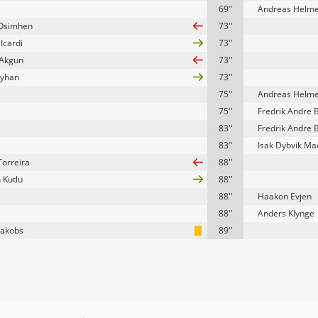
69''
Andreas Helm
 Osimhen
73''
Icardi
73''
 Akgun
73''
Ayhan
73''
75''
Andreas Helm
75''
Fredrik Andre 
83''
Fredrik Andre 
83''
Isak Dybvik Ma
Torreira
88''
 Kutlu
88''
88''
Haakon Evjen
88''
Anders Klynge
Jakobs
89''