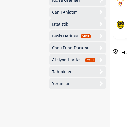
İddaa Oranları
Canlı Anlatım
İstatistik
Baskı Haritası
YENİ
Canlı Puan Durumu
F
Aksiyon Haritası
YENİ
Tahminler
Yorumlar