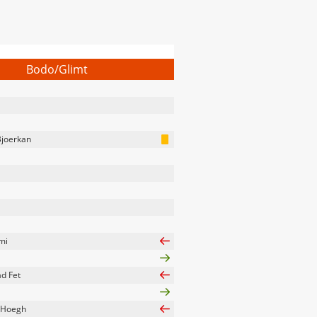
Bodo/Glimt
Bjoerkan
mi
d Fet
 Hoegh