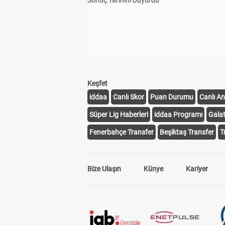
Sonuç Tarihini Duyurdu
Keşfet
iddaa
Canlı Skor
Puan Durumu
Canlı An
Süper Lig Haberleri
iddaa Programı
Gala
Fenerbahçe Transfer
Beşiktaş Transfer
T
Bize Ulaşın
Künye
Kariyer