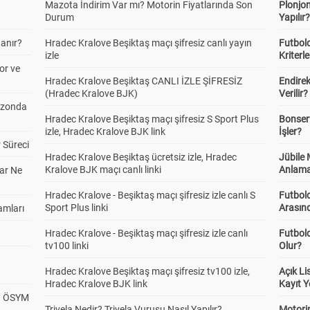
Mazota İndirim Var mı? Motorin Fiyatlarında Son
Plonjon
Durum
Yapılır
anır?
Hradec Kralove Beşiktaş maçı şifresiz canlı yayın
Futbold
izle
Kriterle
or ve
Hradec Kralove Beşiktaş CANLI İZLE ŞİFRESİZ
Endire
(Hradec Kralove BJK)
Verilir?
ezonda
Hradec Kralove Beşiktaş maçı şifresiz S Sport Plus
Bonserv
izle, Hradec Kralove BJK link
İşler?
 Süreci
Hradec Kralove Beşiktaş ücretsiz izle, Hradec
Jübile
Kralove BJK maçı canlı linki
Anlama
ar Ne
Hradec Kralove - Beşiktaş maçı şifresiz izle canlı S
Futbold
Sport Plus linki
Arasınd
amları
Hradec Kralove - Beşiktaş maçı şifresiz izle canlı
Futbol
tv100 linki
Olur?
Hradec Kralove Beşiktaş maçı şifresiz tv100 izle,
Açık L
Hradec Kralove BJK link
Kayıt Y
? ÖSYM
Trivela Nedir? Trivela Vuruşu Nasıl Yapılır?
Motorin