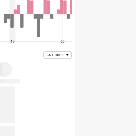
45'
60'
75'
GMT +00:00