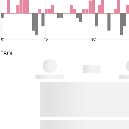
0'
15'
30'
UTBOL