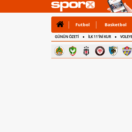
Futbol
Basketbol
GÜNÜN ÖZETİ
İLK 11'İNİ KUR
VOLEYB
CANLI ANLATIM
İNGİLTERE