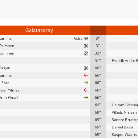
Galatasaray
Lemina
3''
 Osimhen
3''
 Osimhen
33''
51''
Fredrik Andre 
 Akgun
60''
Lemina
66''
l Sara
66''
Alper Yilmaz
66''
Eren Elmali
66''
69''
Haitam Aleesa
69''
Villads Nielsen
69''
Sondre Brunsta
69''
Daniel Bassi
69''
Kasper Waarts