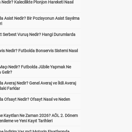
 Nedir? Kalecilikte Plonjon Hareketi Nasıl
?
a Asist Nedir? Bir Pozisyonun Asist Sayılma
ri
kt Serbest Vuruş Nedir? Hangi Durumlarda
is Nedir? Futbolda Bonservis Sistemi Nasıl
 Maçı Nedir? Futbolda Jübile Yapmak Ne
 Gelir?
a Averaj Nedir? Genel Averaj ve İkili Averaj
aki Farklar
da Ofsayt Nedir? Ofsayt Nasıl ve Neden
ise Kayıtları Ne Zaman 2026? AÖL 2. Dönem
enileme ve Yeni Kayıt Tarihleri
e İndirim Var mı? Motorin Fiyatlarında