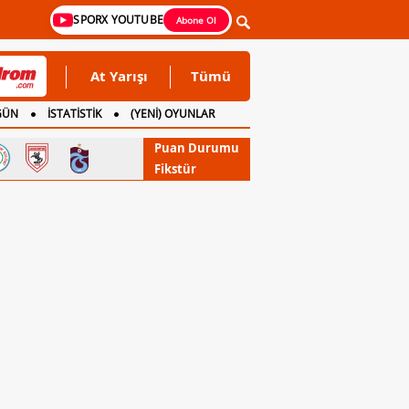
SPORX YOUTUBE
Abone Ol
At Yarışı
Tümü
GÜN
İSTATİSTİK
(YENİ) OYUNLAR
Puan Durumu
Fikstür