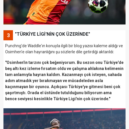
"TÜRKİYE LİGİ'NİN ÇOK ÜZERİNDE"
3
Punchng'de Waddle'ın konuyla ilgili bir blog yazısı kaleme aldığı ve
Osimhen'e olan hayranlığını şu sözlerle dile getirdiği aktarıldı:
"Osimhen'in tarzını çok beğeniyorum. Bu sezon onu Türkiye'de
beş altı kez izleme fırsatım oldu ve çalışma ahlakına kelimenin
tam anlamıyla hayran kaldım. Kazanmayı çok isteyen, sahada
adım atmadık yer bırakmayan ve mücadeleden asla
kaçınmayan bir oyuncu. Açıkçası Türkiye'ye gitmesi beni çok
şaşırtmıştı. Orada el üstünde tutulduğunu biliyorum ama
bence seviyesi kesinlikle Türkiye Ligi'nin çok üzerinde."