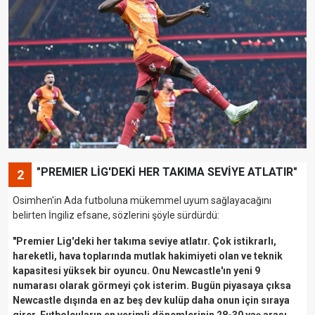
"PREMIER LİG'DEKİ HER TAKIMA SEVİYE ATLATIR"
2
Osimhen'in Ada futboluna mükemmel uyum sağlayacağını
belirten İngiliz efsane, sözlerini şöyle sürdürdü:
"Premier Lig'deki her takıma seviye atlatır. Çok istikrarlı,
hareketli, hava toplarında mutlak hakimiyeti olan ve teknik
kapasitesi yüksek bir oyuncu. Onu Newcastle'ın yeni 9
numarası olarak görmeyi çok isterim. Bugün piyasaya çıksa
Newcastle dışında en az beş dev kulüp daha onun için sıraya
girer. Futbolcuların en verimli dönemlerinin 28-30 yaş arası