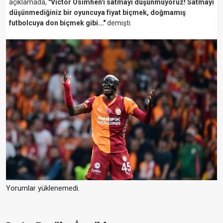
açıklamada,
"Victor Osimhen'i satmayı düşünmüyoruz! Satmayı
düşünmediğiniz bir oyuncuya fiyat biçmek, doğmamış
futbolcuya don biçmek gibi..."
demişti.
Yorumlar yüklenemedi.