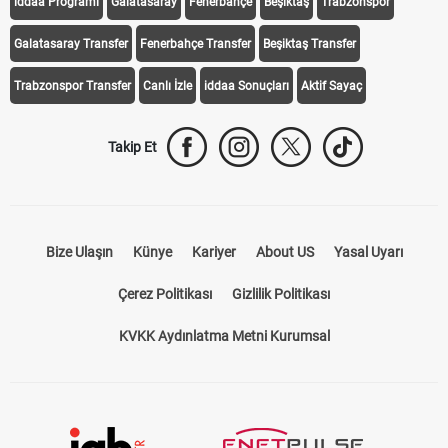
iddaa Programı
Galatasaray
Fenerbahçe
Beşiktaş
Trabzonspor
Galatasaray Transfer
Fenerbahçe Transfer
Beşiktaş Transfer
Trabzonspor Transfer
Canlı İzle
iddaa Sonuçları
Aktif Sayaç
Takip Et
Bize Ulaşın
Künye
Kariyer
About US
Yasal Uyarı
Çerez Politikası
Gizlilik Politikası
KVKK Aydınlatma Metni Kurumsal