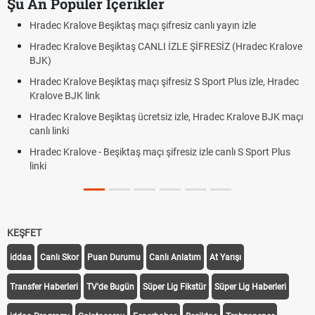
Şu An Popüler İçerikler
iktaş maçı şifresiz canlı yayın izle
Hradec Kralove - Beşik
eşiktaş CANLI İZLE ŞİFRESİZ (Hradec Kralove
Hradec Kralove Beşikt
BJK link
iktaş maçı şifresiz S Sport Plus izle, Hradec
Trivela Nedir? Trivela
Röveşata Nedir? Röve
şiktaş ücretsiz izle, Hradec Kralove BJK maçı
Plonjon Nedir? Kalecil
eşiktaş maçı şifresiz izle canlı S Sport Plus
KEŞFET
iddaa
Canlı Skor
Puan Durumu
Canlı Anlatım
At Yarışı
Transfer Haberleri
TV'de Bugün
Süper Lig Fikstür
Süper Lig Haberleri