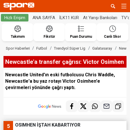
ANA SAYFA
İLK11 KUR
At Yarışı Bankoları
TV'
Hızlı Erişim
Takımım
Fikstür
Puan Durumu
Canlı Skor
Spor Haberleri
Futbol
Trendyol Süper Lig
Galatasaray
Newcas
Newcastle'a transfer çağrısı: Victor Osimhen
Newcastle United'ın eski futbolcusu Chris Waddle,
Newcastle'a bu yaz rotayı Victor Osimhen'e
çevirmeleri yönünde çağrı yaptı.
OSIMHEN İŞTAH KABARTIYOR
5