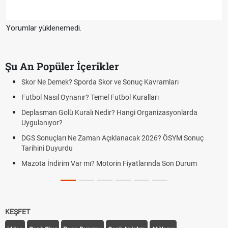
Yorumlar yüklenemedi.
Şu An Popüler İçerikler
Skor Ne Demek? Sporda Skor ve Sonuç Kavramları
Hra
Futbol Nasıl Oynanır? Temel Futbol Kuralları
Hra
BJ
Deplasman Golü Kuralı Nedir? Hangi Organizasyonlarda
Uygulanıyor?
Hra
Kra
DGS Sonuçları Ne Zaman Açıklanacak 2026? ÖSYM Sonuç
Tarihini Duyurdu
Hra
canl
Mazota İndirim Var mı? Motorin Fiyatlarında Son Durum
Hra
link