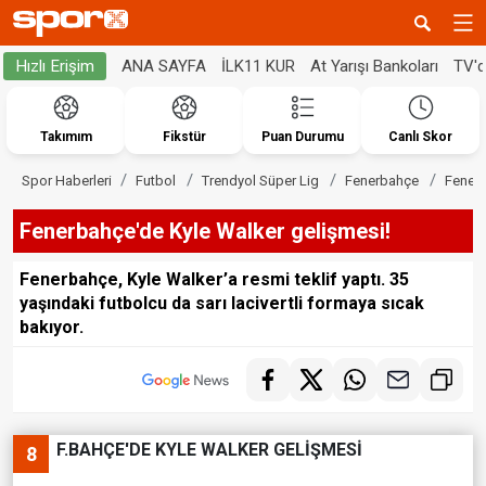
ANA SAYFA
İLK11 KUR
At Yarışı Bankoları
TV'
Hızlı Erişim
Takımım
Fikstür
Puan Durumu
Canlı Skor
Spor Haberleri
Futbol
Trendyol Süper Lig
Fenerbahçe
Fenerb
Fenerbahçe'de Kyle Walker gelişmesi!
Fenerbahçe, Kyle Walker’a resmi teklif yaptı. 35
yaşındaki futbolcu da sarı lacivertli formaya sıcak
bakıyor.
F.BAHÇE'DE KYLE WALKER GELİŞMESİ
8