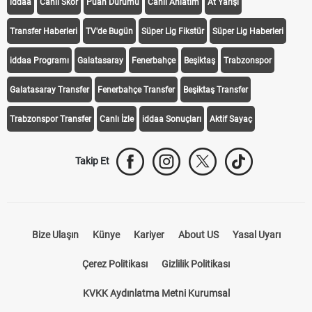
KEŞFET
iddaa
Canlı Skor
Puan Durumu
Canlı Anlatım
At Yarışı
Transfer Haberleri
TV'de Bugün
Süper Lig Fikstür
Süper Lig Haberleri
iddaa Programı
Galatasaray
Fenerbahçe
Beşiktaş
Trabzonspor
Galatasaray Transfer
Fenerbahçe Transfer
Beşiktaş Transfer
Trabzonspor Transfer
Canlı İzle
iddaa Sonuçları
Aktif Sayaç
Takip Et
Bize Ulaşın
Künye
Kariyer
About US
Yasal Uyarı
Çerez Politikası
Gizlilik Politikası