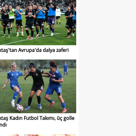
ktaş'tan Avrupa'da dalya zaferi
ktaş Kadın Futbol Takımı, üç golle
ndı