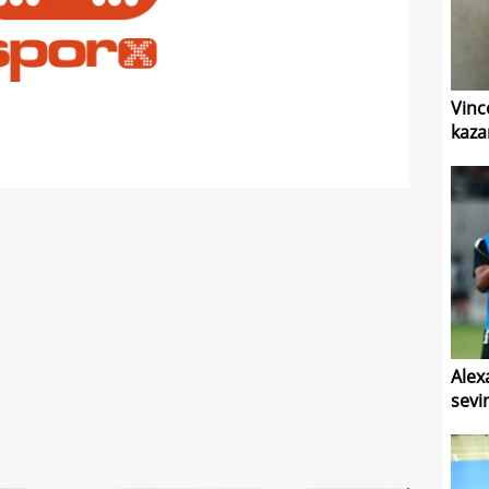
Vinc
kaza
Alex
sevi