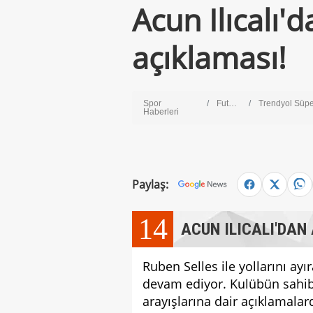
Acun Ilıcalı'
açıklaması!
Spor
Futbol
Trendyol Süper L
Haberleri
Paylaş:
14
ACUN ILICALI'DAN
Ruben Selles ile yollarını ayır
devam ediyor. Kulübün sahibi 
arayışlarına dair açıklamala