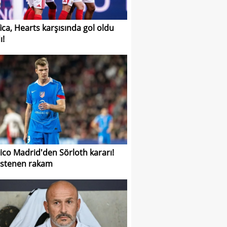
ica, Hearts karşısında gol oldu
ı!
tico Madrid'den Sörloth kararı!
 istenen rakam