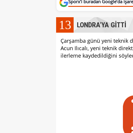
Sporx’i buradan Google’da işaret
13
LONDRA'YA GİTTİ
Çarşamba günü yeni teknik di
Acun Ilıcalı, yeni teknik di
ilerleme kaydedildiğini söyle