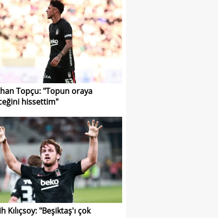
han Topçu: "Topun oraya
ceğini hissettim"
h Kılıçsoy: "Beşiktaş'ı çok