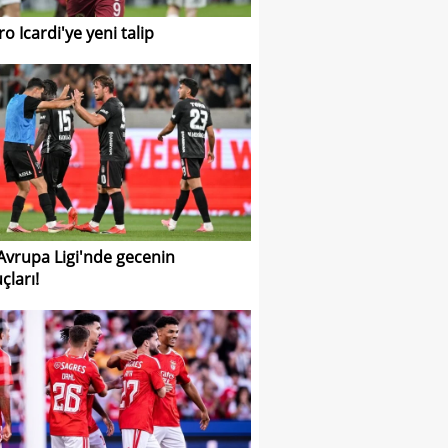
o Icardi'ye yeni talip
 Avrupa Ligi'nde gecenin
çları!