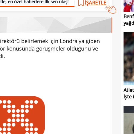
le, en özel haberlere ilk sen ulaş!
İŞARETLE
Benf
yağd
rektörü belirlemek için Londra'ya giden
rektör konusunda görüşmeler olduğunu ve
di.
Atle
İşte