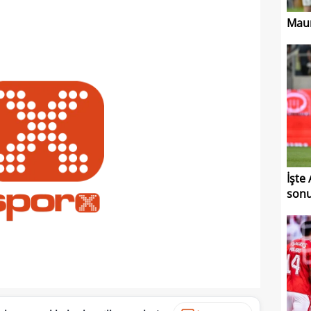
Maur
İşte
sonu