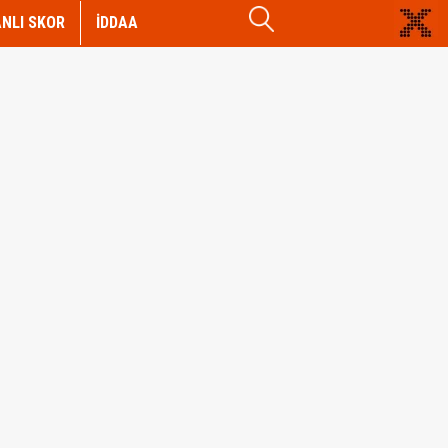
NLI SKOR
İDDAA