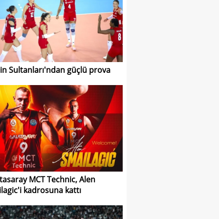
nin Sultanları'ndan güçlü prova
tasaray MCT Technic, Alen
lagic'i kadrosuna kattı