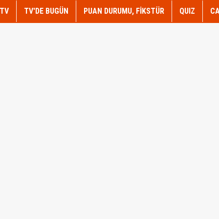
TV
TV'DE BUGÜN
PUAN DURUMU, FİKSTÜR
QUIZ
CA