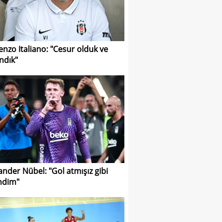
enzo Italiano: "Cesur olduk ve
ndık"
ander Nübel: "Gol atmışız gibi
ndim"