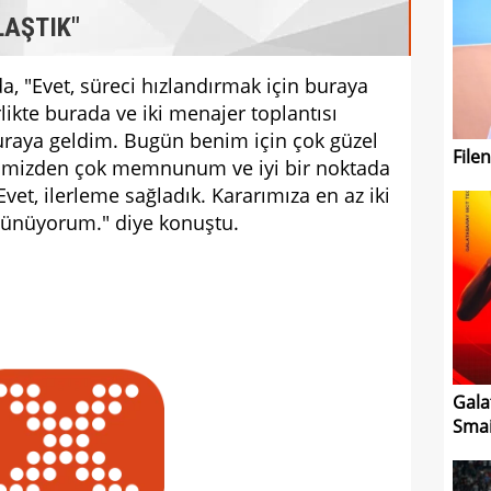
LAŞTIK"
da, "Evet, süreci hızlandırmak için buraya
likte burada ve iki menajer toplantısı
buraya geldim. Bugün benim için çok güzel
File
imizden çok memnunum ve iyi bir noktada
, ilerleme sağladık. Kararımıza en az iki
şünüyorum." diye konuştu.
Gala
Smai