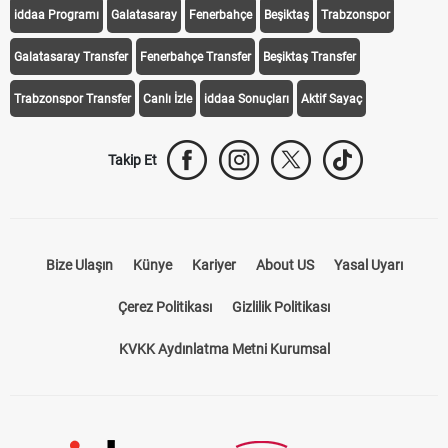
iddaa Programı
Galatasaray
Fenerbahçe
Beşiktaş
Trabzonspor
Galatasaray Transfer
Fenerbahçe Transfer
Beşiktaş Transfer
Trabzonspor Transfer
Canlı İzle
iddaa Sonuçları
Aktif Sayaç
Takip Et
Bize Ulaşın
Künye
Kariyer
About US
Yasal Uyarı
Çerez Politikası
Gizlilik Politikası
KVKK Aydınlatma Metni Kurumsal