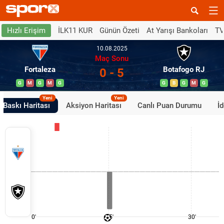
İLK11 KUR
Günün Özeti
At Yarışı Bankoları
TV
Hızlı Erişim
10.08.2025
Maç Sonu
Fortaleza
Botafogo RJ
0 - 5
G
M
G
M
G
G
B
G
M
G
Yeni
Yeni
Baskı Haritası
Aksiyon Haritası
Canlı Puan Durumu
İ
0'
15'
30'