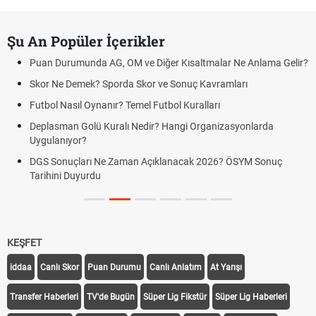
Şu An Popüler İçerikler
Puan Durumunda AG, OM ve Diğer Kısaltmalar Ne Anlama Gelir?
Skor Ne Demek? Sporda Skor ve Sonuç Kavramları
Futbol Nasıl Oynanır? Temel Futbol Kuralları
Deplasman Golü Kuralı Nedir? Hangi Organizasyonlarda
Uygulanıyor?
DGS Sonuçları Ne Zaman Açıklanacak 2026? ÖSYM Sonuç
Tarihini Duyurdu
KEŞFET
iddaa
Canlı Skor
Puan Durumu
Canlı Anlatım
At Yarışı
Transfer Haberleri
TV'de Bugün
Süper Lig Fikstür
Süper Lig Haberleri