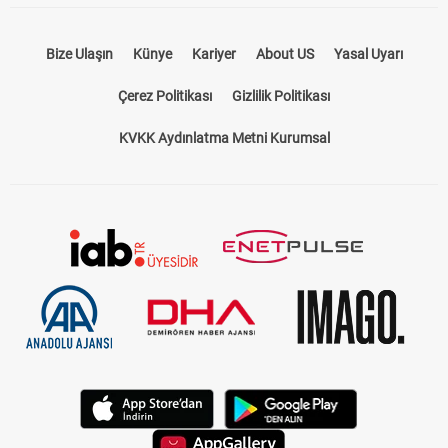
Bize Ulaşın
Künye
Kariyer
About US
Yasal Uyarı
Çerez Politikası
Gizlilik Politikası
KVKK Aydınlatma Metni Kurumsal