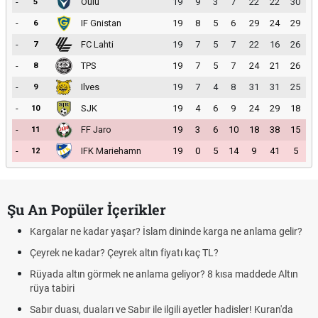
-
Oulu
19
9
3
7
22
22
30
5
-
IF Gnistan
19
8
5
6
29
24
29
6
-
FC Lahti
19
7
5
7
22
16
26
7
-
TPS
19
7
5
7
24
21
26
8
-
Ilves
19
7
4
8
31
31
25
9
-
SJK
19
4
6
9
24
29
18
10
-
FF Jaro
19
3
6
10
18
38
15
11
-
IFK Mariehamn
19
0
5
14
9
41
5
12
Şu An Popüler İçerikler
Kargalar ne kadar yaşar? İslam dininde karga ne anlama gelir?
Çeyrek ne kadar? Çeyrek altın fiyatı kaç TL?
Rüyada altın görmek ne anlama geliyor? 8 kısa maddede Altın
rüya tabiri
Sabır duası, duaları ve Sabır ile ilgili ayetler hadisler! Kuran'da