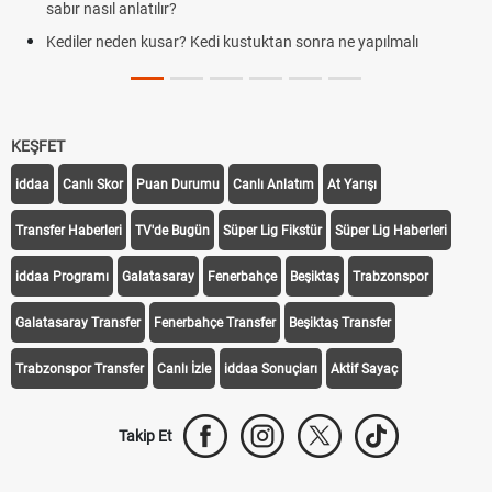
sabır nasıl anlatılır?
Kediler neden kusar? Kedi kustuktan sonra ne yapılmalı
KEŞFET
iddaa
Canlı Skor
Puan Durumu
Canlı Anlatım
At Yarışı
Transfer Haberleri
TV'de Bugün
Süper Lig Fikstür
Süper Lig Haberleri
iddaa Programı
Galatasaray
Fenerbahçe
Beşiktaş
Trabzonspor
Galatasaray Transfer
Fenerbahçe Transfer
Beşiktaş Transfer
Trabzonspor Transfer
Canlı İzle
iddaa Sonuçları
Aktif Sayaç
Takip Et