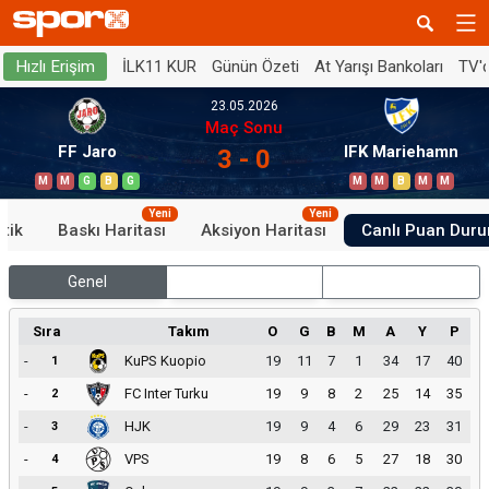
İLK11 KUR
Günün Özeti
At Yarışı Bankoları
TV'
Hızlı Erişim
23.05.2026
Maç Sonu
FF Jaro
IFK Mariehamn
3 - 0
M
M
G
B
G
M
M
B
M
M
Yeni
Yeni
stik
Baskı Haritası
Aksiyon Haritası
Canlı Puan Dur
Genel
İç Saha
Dış Saha
Sıra
Takım
O
G
B
M
A
Y
P
-
KuPS Kuopio
19
11
7
1
34
17
40
1
-
FC Inter Turku
19
9
8
2
25
14
35
2
-
HJK
19
9
4
6
29
23
31
3
-
VPS
19
8
6
5
27
18
30
4