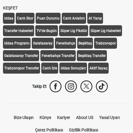
KEŞFET
iddaa
Canlı Skor
Puan Durumu
Canlı Anlatım
At Yarışı
Transfer Haberleri
TV'de Bugün
Süper Lig Fikstür
Süper Lig Haberleri
iddaa Programı
Galatasaray
Fenerbahçe
Beşiktaş
Trabzonspor
Galatasaray Transfer
Fenerbahçe Transfer
Beşiktaş Transfer
Trabzonspor Transfer
Canlı İzle
iddaa Sonuçları
Aktif Sayaç
Takip Et
Bize Ulaşın
Künye
Kariyer
About US
Yasal Uyarı
Çerez Politikası
Gizlilik Politikası