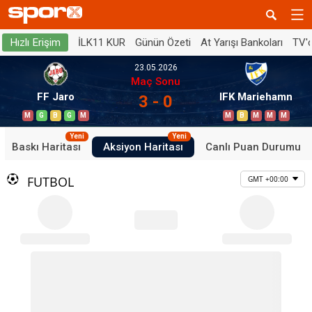
İLK11 KUR
Günün Özeti
At Yarışı Bankoları
TV'
Hızlı Erişim
23.05.2026
Maç Sonu
FF Jaro
IFK Mariehamn
3 - 0
M
G
B
G
M
M
B
M
M
M
Yeni
Yeni
Baskı Haritası
Aksiyon Haritası
Canlı Puan Durumu
FUTBOL
GMT +00:00