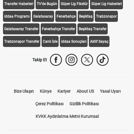
Transfer Haberleri
TV'de Bugün
Süper Lig Fikstür
Süper Lig Haberleri
iddaa Programı
Galatasaray
Fenerbahçe
Beşiktaş
Trabzonspor
Galatasaray Transfer
Fenerbahçe Transfer
Beşiktaş Transfer
Trabzonspor Transfer
Canlı İzle
iddaa Sonuçları
Aktif Sayaç
Takip Et
Bize Ulaşın
Künye
Kariyer
About US
Yasal Uyarı
Çerez Politikası
Gizlilik Politikası
KVKK Aydınlatma Metni Kurumsal