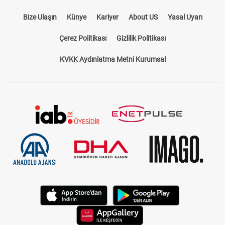
Bize Ulaşın
Künye
Kariyer
About US
Yasal Uyarı
Çerez Politikası
Gizlilik Politikası
KVKK Aydınlatma Metni Kurumsal