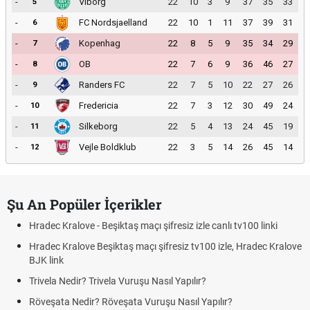
-
Viborg
22
10
3
9
37
35
33
5
-
FC Nordsjaelland
22
10
1
11
37
39
31
6
-
Kopenhag
22
8
5
9
35
34
29
7
-
OB
22
7
6
9
36
46
27
8
-
Randers FC
22
7
5
10
22
27
26
9
-
Fredericia
22
7
3
12
30
49
24
10
-
Silkeborg
22
5
4
13
24
45
19
11
-
Vejle Boldklub
22
3
5
14
26
45
14
12
Şu An Popüler İçerikler
Hradec Kralove - Beşiktaş maçı şifresiz izle canlı tv100 linki
Hradec Kralove Beşiktaş maçı şifresiz tv100 izle, Hradec Kralove
BJK link
Trivela Nedir? Trivela Vuruşu Nasıl Yapılır?
Röveşata Nedir? Röveşata Vuruşu Nasıl Yapılır?