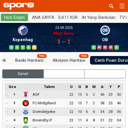
ANA SAYFA
İLK11 KUR
At Yarışı Bankoları
TV'
Hızlı Erişim
23.08.2025
Maç Sonu
Kopenhag
OB
1 - 1
G
G
G
G
B
G
M
M
M
G
Yeni
Yeni
stik
Baskı Haritası
Aksiyon Haritası
Canlı Puan Dur
Genel
İç Saha
Dış Saha
Sıra
Takım
O
G
B
M
A
Y
P
-
AGF
22
15
5
2
46
23
50
1
-
FC Midtjylland
22
13
7
2
58
23
46
2
-
Soenderjyske
22
10
6
6
34
28
36
3
-
Broendby IF
22
11
4
8
31
22
34
4