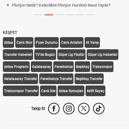
Plonjon Nedir? Kalecilikte Plonjon Hareketi Nasıl Yapılır?
KEŞFET
iddaa
Canlı Skor
Puan Durumu
Canlı Anlatım
At Yarışı
Transfer Haberleri
TV'de Bugün
Süper Lig Fikstür
Süper Lig Haberleri
iddaa Programı
Galatasaray
Fenerbahçe
Beşiktaş
Trabzonspor
Galatasaray Transfer
Fenerbahçe Transfer
Beşiktaş Transfer
Trabzonspor Transfer
Canlı İzle
iddaa Sonuçları
Aktif Sayaç
Takip Et