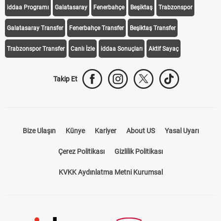
iddaa Programı
Galatasaray
Fenerbahçe
Beşiktaş
Trabzonspor
Galatasaray Transfer
Fenerbahçe Transfer
Beşiktaş Transfer
Trabzonspor Transfer
Canlı İzle
iddaa Sonuçları
Aktif Sayaç
Takip Et
Bize Ulaşın
Künye
Kariyer
About US
Yasal Uyarı
Çerez Politikası
Gizlilik Politikası
KVKK Aydınlatma Metni Kurumsal