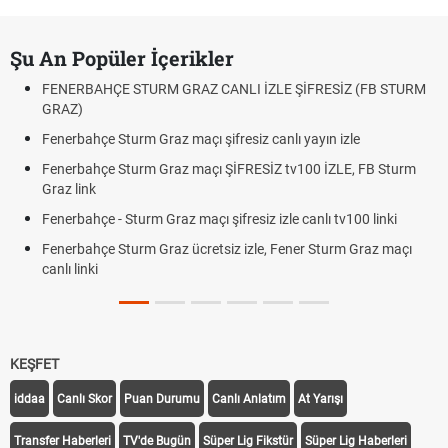
Şu An Popüler İçerikler
FENERBAHÇE STURM GRAZ CANLI İZLE ŞİFRESİZ (FB STURM
GRAZ)
Fenerbahçe Sturm Graz maçı şifresiz canlı yayın izle
Fenerbahçe Sturm Graz maçı ŞİFRESİZ tv100 İZLE, FB Sturm
Graz link
Fenerbahçe - Sturm Graz maçı şifresiz izle canlı tv100 linki
Fenerbahçe Sturm Graz ücretsiz izle, Fener Sturm Graz maçı
canlı linki
KEŞFET
iddaa
Canlı Skor
Puan Durumu
Canlı Anlatım
At Yarışı
Transfer Haberleri
TV'de Bugün
Süper Lig Fikstür
Süper Lig Haberleri