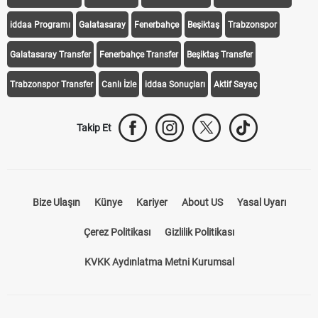
iddaa Programı
Galatasaray
Fenerbahçe
Beşiktaş
Trabzonspor
Galatasaray Transfer
Fenerbahçe Transfer
Beşiktaş Transfer
Trabzonspor Transfer
Canlı İzle
iddaa Sonuçları
Aktif Sayaç
Takip Et
Bize Ulaşın
Künye
Kariyer
About US
Yasal Uyarı
Çerez Politikası
Gizlilik Politikası
KVKK Aydınlatma Metni Kurumsal