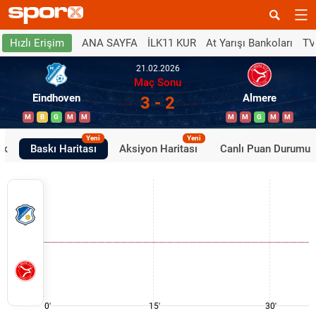
ANA SAYFA
İLK11 KUR
At Yarışı Bankoları
TV
Hızlı Erişim
21.02.2026
Maç Sonu
Eindhoven
Almere
3 - 2
M
B
G
M
M
M
M
G
M
M
Yeni
Yeni
ik
Baskı Haritası
Aksiyon Haritası
Canlı Puan Durumu
0'
15'
30'