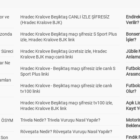
or ve
Hradec Kralove Beşiktaş CANLI İZLE ŞİFRESİZ
Endire
(Hradec Kralove BJK)
Verilir?
ezonda
Hradec Kralove Beşiktaş maçı şifresiz S Sport Plus
Bonserv
izle, Hradec Kralove BJK link
İşler?
 Süreci
Hradec Kralove Beşiktaş ücretsiz izle, Hradec
Jübile
Kralove BJK maçı canlı linki
Anlama
ar Ne
Hradec Kralove - Beşiktaş maçı şifresiz izle canlı S
Futbold
Sport Plus linki
Arasınd
amları
Hradec Kralove - Beşiktaş maçı şifresiz izle canlı
Futbol
tv100 linki
Olur?
Hradec Kralove Beşiktaş maçı şifresiz tv100 izle,
Açık L
Hradec Kralove BJK link
Kayıt Y
Trivela Nedir? Trivela Vuruşu Nasıl Yapılır?
Motorin
? ÖSYM
Beklene
Röveşata Nedir? Röveşata Vuruşu Nasıl Yapılır?
Fındık 
a Son