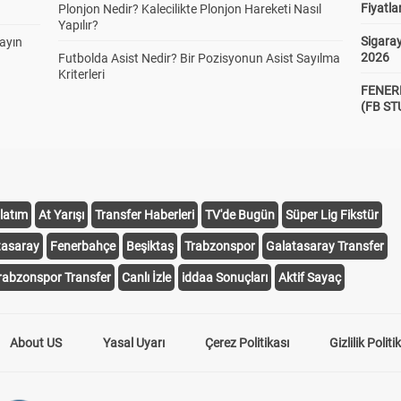
Fiyatla
Plonjon Nedir? Kalecilikte Plonjon Hareketi Nasıl
Yapılır?
Sigaray
yayın
2026
Futbolda Asist Nedir? Bir Pozisyonun Asist Sayılma
Kriterleri
FENER
(FB S
latım
At Yarışı
Transfer Haberleri
TV'de Bugün
Süper Lig Fikstür
tasaray
Fenerbahçe
Beşiktaş
Trabzonspor
Galatasaray Transfer
rabzonspor Transfer
Canlı İzle
iddaa Sonuçları
Aktif Sayaç
About US
Yasal Uyarı
Çerez Politikası
Gizlilik Politi