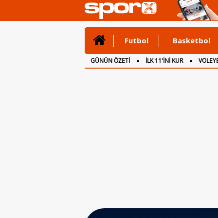
Futbol
Basketbol
GÜNÜN ÖZETİ
İLK 11'İNİ KUR
VOLEYB
CANLI ANLATIM
İNGİLTERE