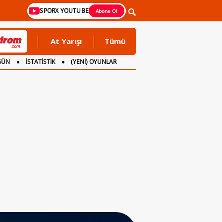
SPORX YOUTUBE
Abone Ol
At Yarışı
Tümü
GÜN
İSTATİSTİK
(YENİ) OYUNLAR