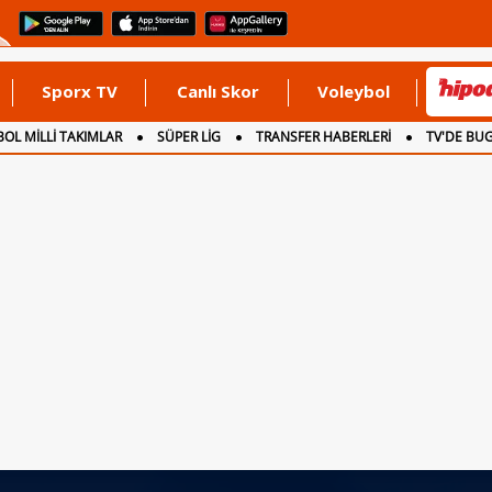
Sporx TV
Canlı Skor
Voleybol
OL MİLLİ TAKIMLAR
SÜPER LİG
TRANSFER HABERLERİ
TV'DE BU