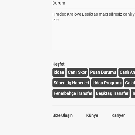
Durum
Hradec Kralove Beşiktaş maçı şifresiz canlı 
izle
Keşfet
iddaa
Canlı Skor
Puan Durumu
Canlı An
Süper Lig Haberleri
iddaa Programı
Gala
Fenerbahçe Transfer
Beşiktaş Transfer
T
Bize Ulaşın
Künye
Kariyer