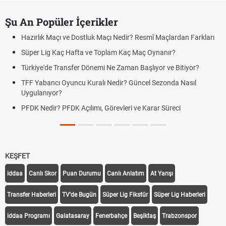
Şu An Popüler İçerikler
Hazırlık Maçı ve Dostluk Maçı Nedir? Resmî Maçlardan Farkları
Süper Lig Kaç Hafta ve Toplam Kaç Maç Oynanır?
Türkiye'de Transfer Dönemi Ne Zaman Başlıyor ve Bitiyor?
TFF Yabancı Oyuncu Kuralı Nedir? Güncel Sezonda Nasıl
Uygulanıyor?
PFDK Nedir? PFDK Açılımı, Görevleri ve Karar Süreci
KEŞFET
iddaa
Canlı Skor
Puan Durumu
Canlı Anlatım
At Yarışı
Transfer Haberleri
TV'de Bugün
Süper Lig Fikstür
Süper Lig Haberleri
iddaa Programı
Galatasaray
Fenerbahçe
Beşiktaş
Trabzonspor