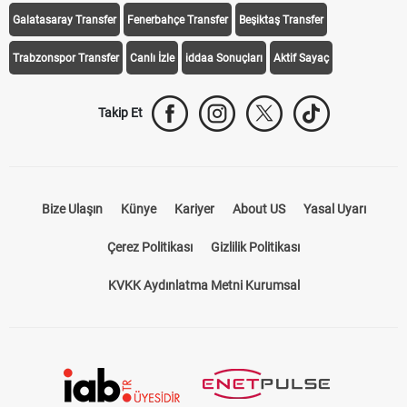
Galatasaray Transfer
Fenerbahçe Transfer
Beşiktaş Transfer
Trabzonspor Transfer
Canlı İzle
iddaa Sonuçları
Aktif Sayaç
Takip Et
Bize Ulaşın
Künye
Kariyer
About US
Yasal Uyarı
Çerez Politikası
Gizlilik Politikası
KVKK Aydınlatma Metni Kurumsal