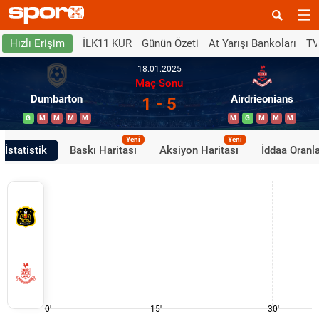
İLK11 KUR
Günün Özeti
At Yarışı Bankoları
TV
Hızlı Erişim
18.01.2025
Maç Sonu
Dumbarton
Airdrieonians
1 - 5
G
M
M
M
M
M
G
M
M
M
Yeni
Yeni
İstatistik
Baskı Haritası
Aksiyon Haritası
İddaa Oranla
0'
15'
30'