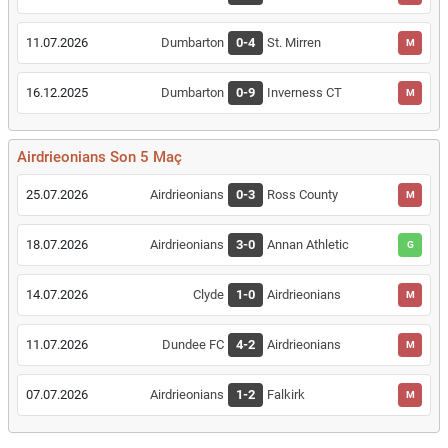
11.07.2026
Dumbarton
0-4
St. Mirren
M
16.12.2025
Dumbarton
0-9
Inverness CT
M
Airdrieonians Son 5 Maç
25.07.2026
Airdrieonians
0-3
Ross County
M
18.07.2026
Airdrieonians
3-0
Annan Athletic
G
14.07.2026
Clyde
1-0
Airdrieonians
M
11.07.2026
Dundee FC
4-2
Airdrieonians
M
07.07.2026
Airdrieonians
1-2
Falkirk
M