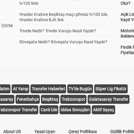
tv100 linki
Olur?
Hradec Kralove Beşiktaş maçı şifresiz tv100 izle,
Açık L
Hradec Kralove BJK link
Kayıt Y
? ÖSYM
Trivela Nedir? Trivela Vuruşu Nasıl Yapılır?
Motorin
Beklene
Röveşata Nedir? Röveşata Vuruşu Nasıl Yapılır?
Fındık 
Fiyatla
latım
At Yarışı
Transfer Haberleri
TV'de Bugün
Süper Lig Fikstür
tasaray
Fenerbahçe
Beşiktaş
Trabzonspor
Galatasaray Transfer
rabzonspor Transfer
Canlı İzle
iddaa Sonuçları
Aktif Sayaç
About US
Yasal Uyarı
Çerez Politikası
Gizlilik Politi