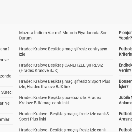
Mazota İndirim Var mı? Motorin Fiyatlarında Son
Plonjon
Durum
Yapılır
anır?
Hradec Kralove Beşiktaş maçı şifresiz canlı yayın
Futbold
izle
Kriterle
or ve
Hradec Kralove Beşiktaş CANLI İZLE ŞİFRESİZ
Endire
(Hradec Kralove BJK)
Verilir?
ezonda
Hradec Kralove Beşiktaş maçı şifresiz S Sport Plus
Bonserv
izle, Hradec Kralove BJK link
İşler?
 Süreci
Hradec Kralove Beşiktaş ücretsiz izle, Hradec
Jübile
Kralove BJK maçı canlı linki
Anlama
ar Ne
Hradec Kralove - Beşiktaş maçı şifresiz izle canlı S
Futbold
Sport Plus linki
Arasınd
amları
Hradec Kralove - Beşiktaş maçı şifresiz izle canlı
Futbol