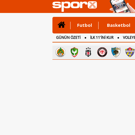
Futbol
Basketbol
GÜNÜN ÖZETİ
İLK 11'İNİ KUR
VOLEYB
CANLI ANLATIM
İNGİLTERE