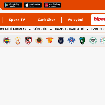
Sporx TV
Canlı Skor
Voleybol
OL MİLLİ TAKIMLAR
SÜPER LİG
TRANSFER HABERLERİ
TV'DE BU