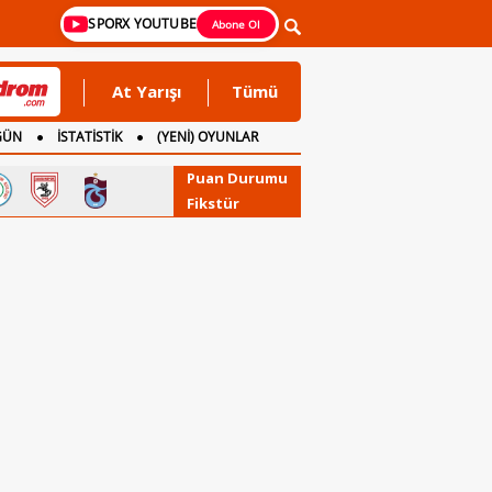
SPORX YOUTUBE
Abone Ol
At Yarışı
Tümü
GÜN
İSTATİSTİK
(YENİ) OYUNLAR
Puan Durumu
Fikstür