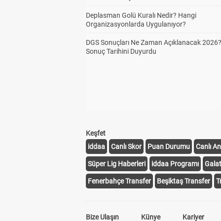
Deplasman Golü Kuralı Nedir? Hangi
Organizasyonlarda Uygulanıyor?
DGS Sonuçları Ne Zaman Açıklanacak 2026
Sonuç Tarihini Duyurdu
Keşfet
iddaa
Canlı Skor
Puan Durumu
Canlı An
Süper Lig Haberleri
iddaa Programı
Gala
Fenerbahçe Transfer
Beşiktaş Transfer
T
Bize Ulaşın
Künye
Kariyer