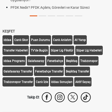
Uygulanıyor?
PFDK Nedir? PFDK Açılımı, Görevleri ve Karar Süreci
KEŞFET
iddaa
Canlı Skor
Puan Durumu
Canlı Anlatım
At Yarışı
Transfer Haberleri
TV'de Bugün
Süper Lig Fikstür
Süper Lig Haberleri
iddaa Programı
Galatasaray
Fenerbahçe
Beşiktaş
Trabzonspor
Galatasaray Transfer
Fenerbahçe Transfer
Beşiktaş Transfer
Trabzonspor Transfer
Canlı İzle
iddaa Sonuçları
Aktif Sayaç
Takip Et