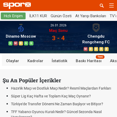
İLK11 KUR
Günün Özeti
At Yarışı Bankoları
TV'
Hızlı Erişim
26.01.2026
Maç Sonu
Dinamo Moscow
Chengdu
3 - 4
Rongcheng FC
G
M
B
G
G
M
B
B
B
B
Yeni
Olaylar
Kadrolar
İstatistik
Baskı Haritası
Aks
Şu An Popüler İçerikler
Hazırlık Maçı ve Dostluk Maçı Nedir? Resmî Maçlardan Farkları
Süper Lig Kaç Hafta ve Toplam Kaç Maç Oynanır?
Türkiye'de Transfer Dönemi Ne Zaman Başlıyor ve Bitiyor?
TFF Yabancı Oyuncu Kuralı Nedir? Güncel Sezonda Nasıl