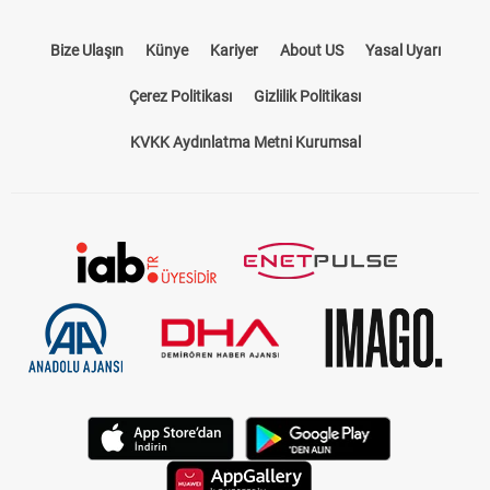
Bize Ulaşın
Künye
Kariyer
About US
Yasal Uyarı
Çerez Politikası
Gizlilik Politikası
KVKK Aydınlatma Metni Kurumsal