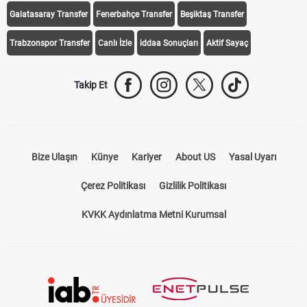
Galatasaray Transfer
Fenerbahçe Transfer
Beşiktaş Transfer
Trabzonspor Transfer
Canlı İzle
iddaa Sonuçları
Aktif Sayaç
Takip Et
Bize Ulaşın
Künye
Kariyer
About US
Yasal Uyarı
Çerez Politikası
Gizlilik Politikası
KVKK Aydınlatma Metni Kurumsal