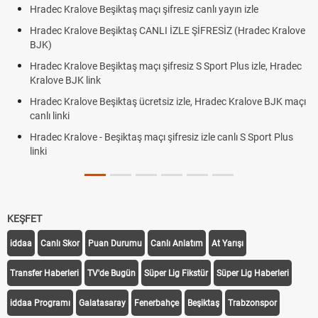
Hradec Kralove Beşiktaş maçı şifresiz canlı yayın izle
Hradec Kralove Beşiktaş CANLI İZLE ŞİFRESİZ (Hradec Kralove
BJK)
Hradec Kralove Beşiktaş maçı şifresiz S Sport Plus izle, Hradec
Kralove BJK link
Hradec Kralove Beşiktaş ücretsiz izle, Hradec Kralove BJK maçı
canlı linki
Hradec Kralove - Beşiktaş maçı şifresiz izle canlı S Sport Plus
linki
KEŞFET
iddaa
Canlı Skor
Puan Durumu
Canlı Anlatım
At Yarışı
Transfer Haberleri
TV'de Bugün
Süper Lig Fikstür
Süper Lig Haberleri
iddaa Programı
Galatasaray
Fenerbahçe
Beşiktaş
Trabzonspor