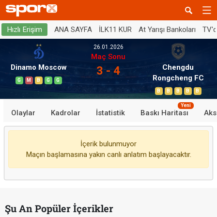
ANA SAYFA
İLK11 KUR
At Yarışı Bankoları
TV'
Hızlı Erişim
26.01.2026
Maç Sonu
Dinamo Moscow
Chengdu
3 - 4
Rongcheng FC
G
M
B
G
G
B
B
B
B
B
Yeni
Olaylar
Kadrolar
İstatistik
Baskı Haritası
Aks
İçerik bulunmuyor
Maçın başlamasına yakın canlı anlatım başlayacaktır.
Şu An Popüler İçerikler