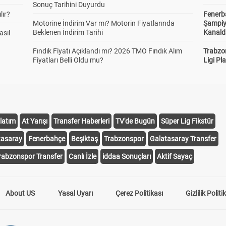
Sonuç Tarihini Duyurdu
lır?
Fenerb
Motorine İndirim Var mı? Motorin Fiyatlarında
Şampiy
Beklenen İndirim Tarihi
Kanald
asıl
Fındık Fiyatı Açıklandı mı? 2026 TMO Fındık Alım
Trabzo
Fiyatları Belli Oldu mu?
Ligi Pla
latım
At Yarışı
Transfer Haberleri
TV'de Bugün
Süper Lig Fikstür
tasaray
Fenerbahçe
Beşiktaş
Trabzonspor
Galatasaray Transfer
rabzonspor Transfer
Canlı İzle
iddaa Sonuçları
Aktif Sayaç
About US
Yasal Uyarı
Çerez Politikası
Gizlilik Politi