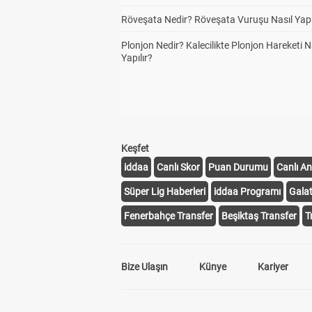
Röveşata Nedir? Röveşata Vuruşu Nasıl Yapı
Plonjon Nedir? Kalecilikte Plonjon Hareketi N
Yapılır?
Keşfet
iddaa
Canlı Skor
Puan Durumu
Canlı An
Süper Lig Haberleri
iddaa Programı
Gala
Fenerbahçe Transfer
Beşiktaş Transfer
T
Bize Ulaşın
Künye
Kariyer