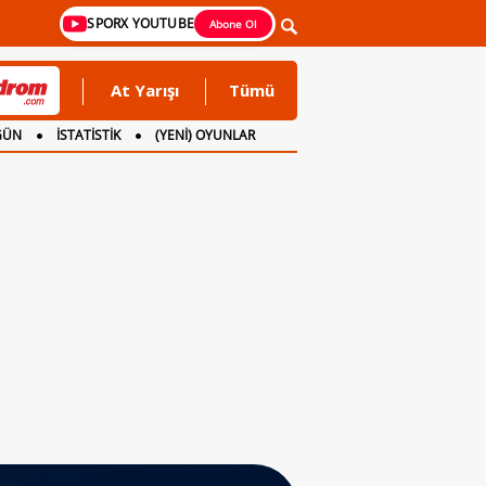
SPORX YOUTUBE
Abone Ol
At Yarışı
Tümü
GÜN
İSTATİSTİK
(YENİ) OYUNLAR