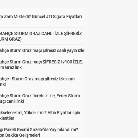
a Zam Mı Geldi? Güncel JTI Sigara Fiyatları
BAHÇE STURM GRAZ CANLI İZLE ŞİFRESİZ
TURM GRAZ)
hçe Sturm Graz maçı şifresiz canlı yayın izle
ahçe Sturm Graz maçı ŞİFRESİZ tv100 İZLE,
rm Graz link
hçe - Sturm Graz maçı şifresiz izle canlı
inki
hçe Sturm Graz ücretsiz izle, Fener Sturm
çı canlı linki
ükselecek mi, Yükselir mi? Altın Fiyatları İçin
lentiler
gı Paketi Resmî Gazete'de Yayımlandı mı?
on Dakika Gelişmeleri