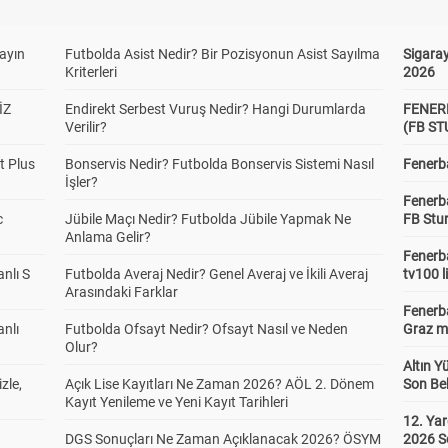
yayın
Futbolda Asist Nedir? Bir Pozisyonun Asist Sayılma
Sigaray
Kriterleri
2026
İZ
Endirekt Serbest Vuruş Nedir? Hangi Durumlarda
FENER
Verilir?
(FB S
t Plus
Bonservis Nedir? Futbolda Bonservis Sistemi Nasıl
Fenerba
İşler?
Fenerb
c
Jübile Maçı Nedir? Futbolda Jübile Yapmak Ne
FB Stu
Anlama Gelir?
Fenerba
anlı S
Futbolda Averaj Nedir? Genel Averaj ve İkili Averaj
tv100 l
Arasındaki Farklar
Fenerba
anlı
Futbolda Ofsayt Nedir? Ofsayt Nasıl ve Neden
Graz ma
Olur?
Altın Y
zle,
Açık Lise Kayıtları Ne Zaman 2026? AÖL 2. Dönem
Son Bek
Kayıt Yenileme ve Yeni Kayıt Tarihleri
12. Yar
DGS Sonuçları Ne Zaman Açıklanacak 2026? ÖSYM
2026 S