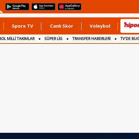
Sporx TV
Canlı Skor
Voleybol
OL MİLLİ TAKIMLAR
SÜPER LİG
TRANSFER HABERLERİ
TV'DE BU