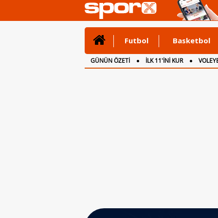
Futbol
Basketbol
GÜNÜN ÖZETİ
İLK 11'İNİ KUR
VOLEYB
CANLI ANLATIM
İNGİLTERE