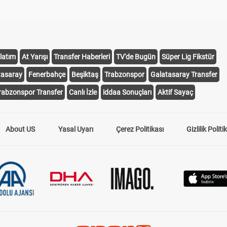
latım
At Yarışı
Transfer Haberleri
TV'de Bugün
Süper Lig Fikstür
tasaray
Fenerbahçe
Beşiktaş
Trabzonspor
Galatasaray Transfer
rabzonspor Transfer
Canlı İzle
iddaa Sonuçları
Aktif Sayaç
About US
Yasal Uyarı
Çerez Politikası
Gizlilik Politi