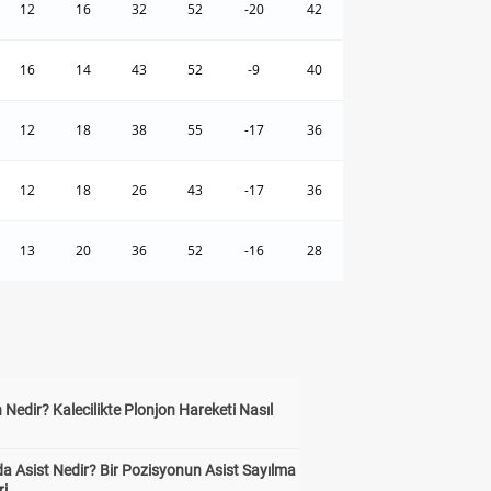
12
16
32
52
-20
42
16
14
43
52
-9
40
12
18
38
55
-17
36
12
18
26
43
-17
36
13
20
36
52
-16
28
 Nedir? Kalecilikte Plonjon Hareketi Nasıl
?
a Asist Nedir? Bir Pozisyonun Asist Sayılma
ri