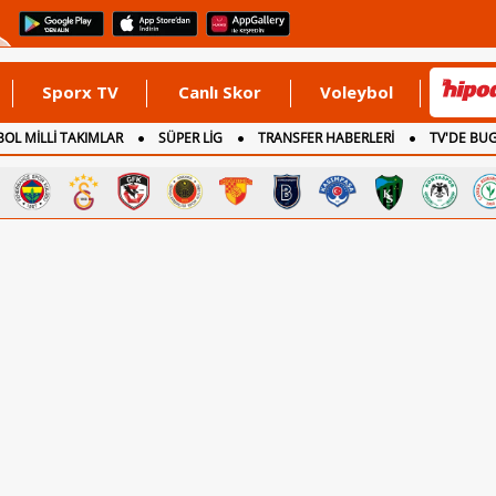
Sporx TV
Canlı Skor
Voleybol
OL MİLLİ TAKIMLAR
SÜPER LİG
TRANSFER HABERLERİ
TV'DE BU