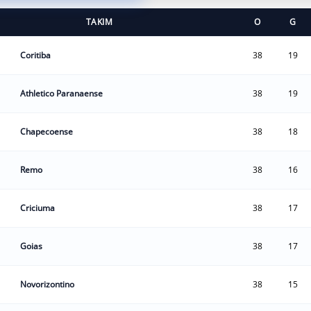
TAKIM
O
G
Coritiba
38
19
Athletico Paranaense
38
19
Chapecoense
38
18
Remo
38
16
Criciuma
38
17
Goias
38
17
Novorizontino
38
15