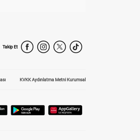
Takip Et
kası
KVKK Aydınlatma Metni Kurumsal