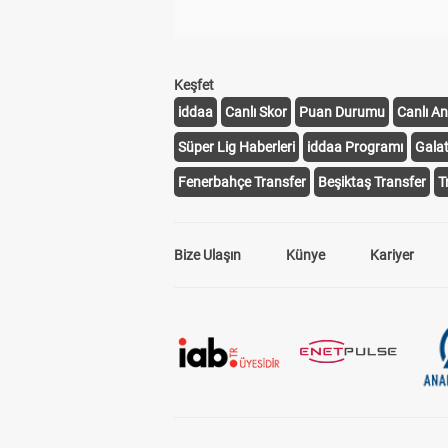
Keşfet
iddaa
Canlı Skor
Puan Durumu
Canlı An
Süper Lig Haberleri
iddaa Programı
Gala
Fenerbahçe Transfer
Beşiktaş Transfer
T
Bize Ulaşın
Künye
Kariyer