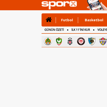
Futbol
Basketbol
GÜNÜN ÖZETİ
İLK 11'İNİ KUR
VOLEYB
CANLI ANLATIM
İNGİLTERE