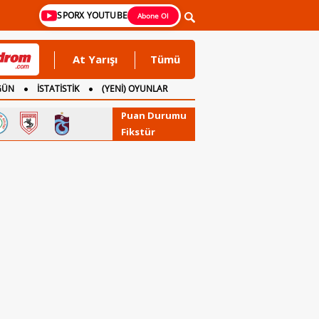
SPORX YOUTUBE
Abone Ol
At Yarışı
Tümü
GÜN
İSTATİSTİK
(YENİ) OYUNLAR
Puan Durumu
Fikstür