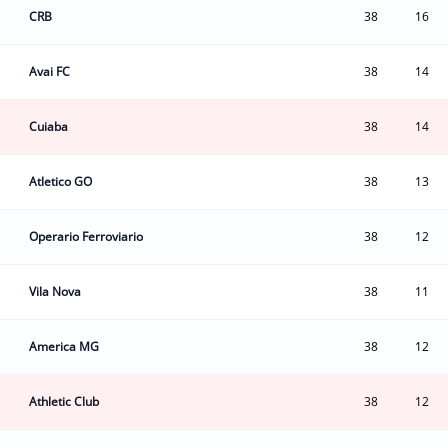
CRB
38
16
Avai FC
38
14
Cuiaba
38
14
Atletico GO
38
13
Operario Ferroviario
38
12
Vila Nova
38
11
America MG
38
12
Athletic Club
38
12