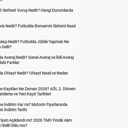
kt Serbest Vuruş Nedir? Hangi Durumlarda
is Nedir? Futbolda Bonservis Sistemi Nasıl
 Maçı Nedir? Futbolda Jübile Yapmak Ne
 Gelir?
a Averaj Nedir? Genel Averaj ve İkili Averaj
aki Farklar
da Ofsayt Nedir? Ofsayt Nasıl ve Neden
ise Kayıtları Ne Zaman 2026? AÖL 2. Dönem
enileme ve Yeni Kayıt Tarihleri
e İndirim Var mı? Motorin Fiyatlarında
n İndirim Tarihi
Fiyatı Açıklandı mı? 2026 TMO Fındık Alım
rı Belli Oldu mu?