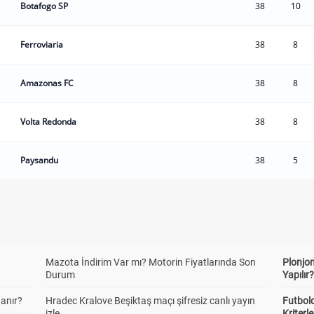
Botafogo SP
38
10
Ferroviaria
38
8
Amazonas FC
38
8
Volta Redonda
38
8
Paysandu
38
5
Mazota İndirim Var mı? Motorin Fiyatlarında Son
Plonjon
Durum
Yapılır
anır?
Hradec Kralove Beşiktaş maçı şifresiz canlı yayın
Futbold
izle
Kriterle