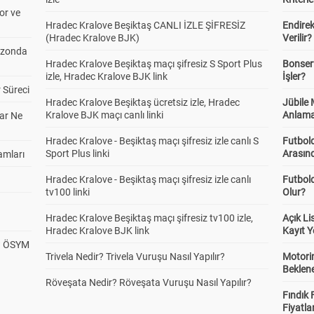
or ve
Hradec Kralove Beşiktaş CANLI İZLE ŞİFRESİZ
Endire
(Hradec Kralove BJK)
Verilir?
ezonda
Hradec Kralove Beşiktaş maçı şifresiz S Sport Plus
Bonserv
izle, Hradec Kralove BJK link
İşler?
 Süreci
Hradec Kralove Beşiktaş ücretsiz izle, Hradec
Jübile
Kralove BJK maçı canlı linki
Anlama
ar Ne
Hradec Kralove - Beşiktaş maçı şifresiz izle canlı S
Futbold
Sport Plus linki
Arasınd
amları
Hradec Kralove - Beşiktaş maçı şifresiz izle canlı
Futbol
tv100 linki
Olur?
Hradec Kralove Beşiktaş maçı şifresiz tv100 izle,
Açık L
Hradec Kralove BJK link
Kayıt Y
? ÖSYM
Trivela Nedir? Trivela Vuruşu Nasıl Yapılır?
Motorin
Beklene
Röveşata Nedir? Röveşata Vuruşu Nasıl Yapılır?
Fındık 
Fiyatla