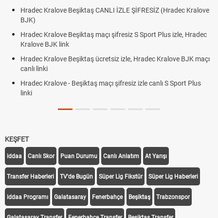
Hradec Kralove Beşiktaş CANLI İZLE ŞİFRESİZ (Hradec Kralove
BJK)
Hradec Kralove Beşiktaş maçı şifresiz S Sport Plus izle, Hradec
Kralove BJK link
Hradec Kralove Beşiktaş ücretsiz izle, Hradec Kralove BJK maçı
canlı linki
Hradec Kralove - Beşiktaş maçı şifresiz izle canlı S Sport Plus
linki
KEŞFET
iddaa
Canlı Skor
Puan Durumu
Canlı Anlatım
At Yarışı
Transfer Haberleri
TV'de Bugün
Süper Lig Fikstür
Süper Lig Haberleri
iddaa Programı
Galatasaray
Fenerbahçe
Beşiktaş
Trabzonspor
Galatasaray Transfer
Fenerbahçe Transfer
Beşiktaş Transfer