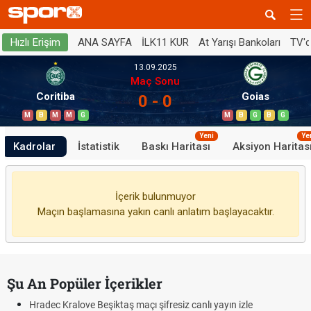
ANA SAYFA
İLK11 KUR
At Yarışı Bankoları
TV'
Hızlı Erişim
13.09.2025
Maç Sonu
Coritiba
Goias
0 - 0
M
B
M
M
G
M
B
G
B
G
Yeni
Ye
Kadrolar
İstatistik
Baskı Haritası
Aksiyon Haritas
İçerik bulunmuyor
Maçın başlamasına yakın canlı anlatım başlayacaktır.
Şu An Popüler İçerikler
Hradec Kralove Beşiktaş maçı şifresiz canlı yayın izle