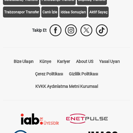
Trabzonspor Transfer
Canlı İzle
iddaa Sonuçları
Aktif Sayaç
Takip Et
Bize Ulaşın
Künye
Kariyer
About US
Yasal Uyarı
Çerez Politikası
Gizlilik Politikası
KVKK Aydınlatma Metni Kurumsal