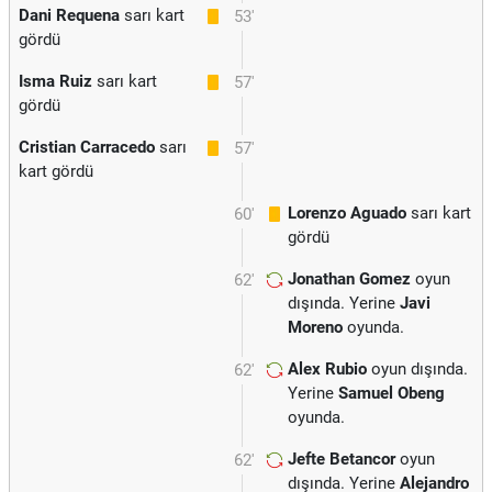
Dani Requena
sarı kart
53'
gördü
Isma Ruiz
sarı kart
57'
gördü
Cristian Carracedo
sarı
57'
kart gördü
Lorenzo Aguado
sarı kart
60'
gördü
Jonathan Gomez
oyun
62'
dışında. Yerine
Javi
Moreno
oyunda.
Alex Rubio
oyun dışında.
62'
Yerine
Samuel Obeng
oyunda.
Jefte Betancor
oyun
62'
dışında. Yerine
Alejandro