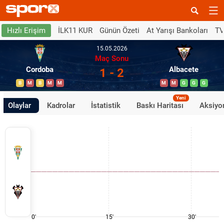
İLK11 KUR
Günün Özeti
At Yarışı Bankoları
TV
Hızlı Erişim
15.05.2026
Maç Sonu
Cordoba
Albacete
1 - 2
B
M
B
M
M
M
M
G
G
G
Yeni
Olaylar
Kadrolar
İstatistik
Baskı Haritası
Aksiyon
0'
15'
30'