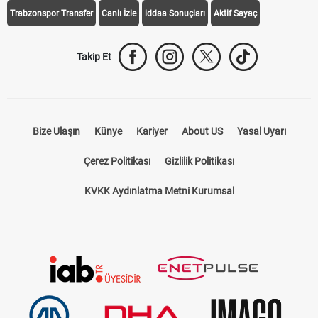
Galatasaray Transfer
Fenerbahçe Transfer
Beşiktaş Transfer
Trabzonspor Transfer
Canlı İzle
iddaa Sonuçları
Aktif Sayaç
Takip Et
Bize Ulaşın
Künye
Kariyer
About US
Yasal Uyarı
Çerez Politikası
Gizlilik Politikası
KVKK Aydınlatma Metni Kurumsal