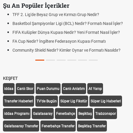
Şu An Popüler İçerikler
TFF 2. Lig'de Beyaz Grup ve Kırmızı Grup Nedir?
Basketbol Şampiyonlar Ligi (BCL) Nedir? Formatı Nasıl İşler?
FIFA Kulüpler Dünya Kupası Nedir? Yeni Format Nasıl İşler?
FA Cup Nedir? İngiltere Federasyon Kupası Formatı
Community Shield Nedir? Kimler Oynar ve Formatı Nasıldır?
KEŞFET
iddaa
Canlı Skor
Puan Durumu
Canlı Anlatım
At Yarışı
Transfer Haberleri
TV'de Bugün
Süper Lig Fikstür
Süper Lig Haberleri
iddaa Programı
Galatasaray
Fenerbahçe
Beşiktaş
Trabzonspor