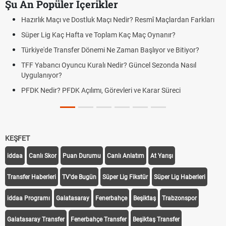
Şu An Popüler İçerikler
Hazırlık Maçı ve Dostluk Maçı Nedir? Resmî Maçlardan Farkları
Süper Lig Kaç Hafta ve Toplam Kaç Maç Oynanır?
Türkiye'de Transfer Dönemi Ne Zaman Başlıyor ve Bitiyor?
TFF Yabancı Oyuncu Kuralı Nedir? Güncel Sezonda Nasıl
Uygulanıyor?
PFDK Nedir? PFDK Açılımı, Görevleri ve Karar Süreci
KEŞFET
iddaa
Canlı Skor
Puan Durumu
Canlı Anlatım
At Yarışı
Transfer Haberleri
TV'de Bugün
Süper Lig Fikstür
Süper Lig Haberleri
iddaa Programı
Galatasaray
Fenerbahçe
Beşiktaş
Trabzonspor
Galatasaray Transfer
Fenerbahçe Transfer
Beşiktaş Transfer