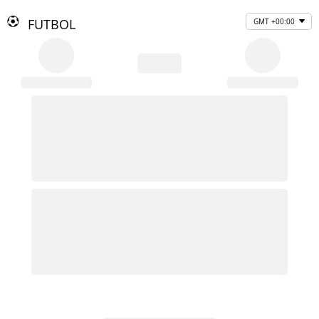
FUTBOL
GMT +00:00