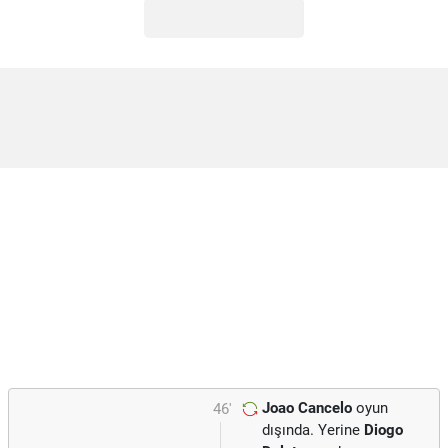
Joao Cancelo
oyun
46'
dışında. Yerine
Diogo