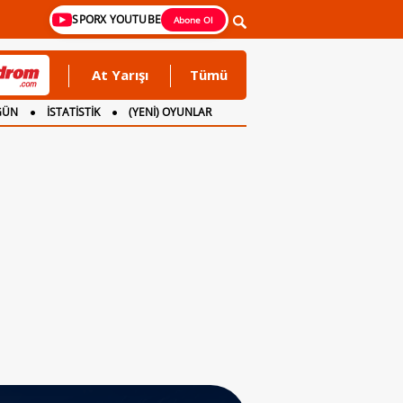
SPORX YOUTUBE
Abone Ol
At Yarışı
Tümü
GÜN
İSTATİSTİK
(YENİ) OYUNLAR