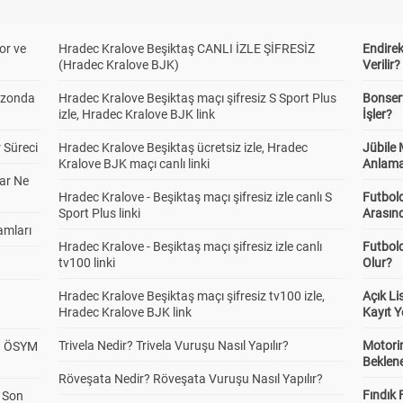
or ve
Hradec Kralove Beşiktaş CANLI İZLE ŞİFRESİZ
Endire
(Hradec Kralove BJK)
Verilir?
ezonda
Hradec Kralove Beşiktaş maçı şifresiz S Sport Plus
Bonserv
izle, Hradec Kralove BJK link
İşler?
 Süreci
Hradec Kralove Beşiktaş ücretsiz izle, Hradec
Jübile
Kralove BJK maçı canlı linki
Anlama
ar Ne
Hradec Kralove - Beşiktaş maçı şifresiz izle canlı S
Futbold
Sport Plus linki
Arasınd
amları
Hradec Kralove - Beşiktaş maçı şifresiz izle canlı
Futbol
tv100 linki
Olur?
Hradec Kralove Beşiktaş maçı şifresiz tv100 izle,
Açık L
Hradec Kralove BJK link
Kayıt Y
Trivela Nedir? Trivela Vuruşu Nasıl Yapılır?
Motorin
? ÖSYM
Beklene
Röveşata Nedir? Röveşata Vuruşu Nasıl Yapılır?
Fındık 
a Son