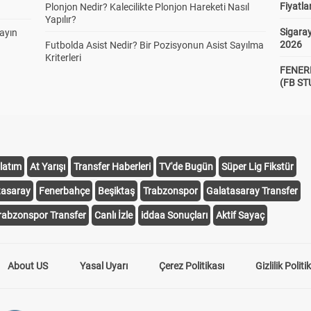
Fiyatla
Plonjon Nedir? Kalecilikte Plonjon Hareketi Nasıl
Yapılır?
Sigaray
yayın
2026
Futbolda Asist Nedir? Bir Pozisyonun Asist Sayılma
Kriterleri
FENER
(FB S
latım
At Yarışı
Transfer Haberleri
TV'de Bugün
Süper Lig Fikstür
tasaray
Fenerbahçe
Beşiktaş
Trabzonspor
Galatasaray Transfer
rabzonspor Transfer
Canlı İzle
iddaa Sonuçları
Aktif Sayaç
About US
Yasal Uyarı
Çerez Politikası
Gizlilik Politi