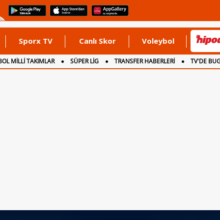
Sporx TV
Canlı Skor
Voleybol
OL MİLLİ TAKIMLAR
SÜPER LİG
TRANSFER HABERLERİ
TV'DE BU