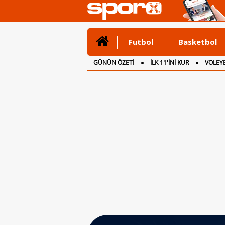
Futbol
Basketbol
GÜNÜN ÖZETİ
İLK 11'İNİ KUR
VOLEYB
CANLI ANLATIM
İNGİLTERE