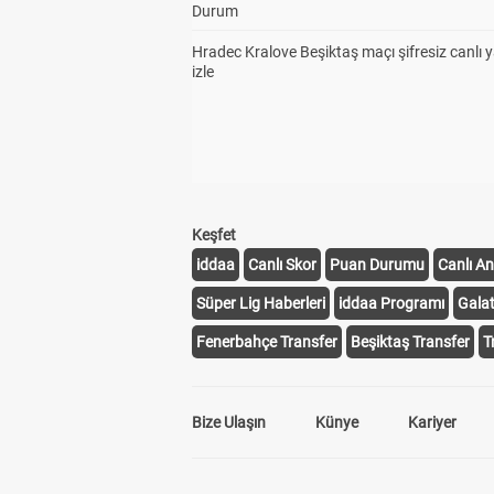
Durum
Hradec Kralove Beşiktaş maçı şifresiz canlı 
izle
Keşfet
iddaa
Canlı Skor
Puan Durumu
Canlı An
Süper Lig Haberleri
iddaa Programı
Gala
Fenerbahçe Transfer
Beşiktaş Transfer
T
Bize Ulaşın
Künye
Kariyer