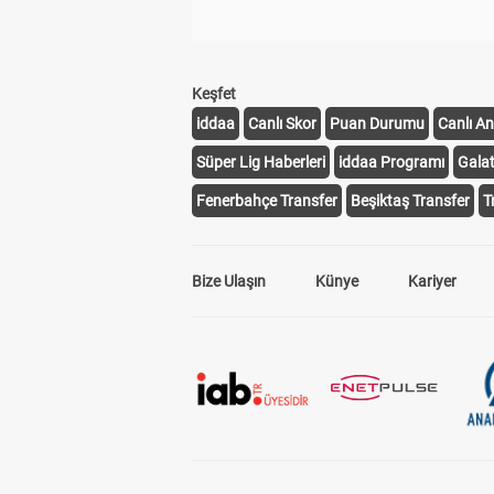
Keşfet
iddaa
Canlı Skor
Puan Durumu
Canlı An
Süper Lig Haberleri
iddaa Programı
Gala
Fenerbahçe Transfer
Beşiktaş Transfer
T
Bize Ulaşın
Künye
Kariyer