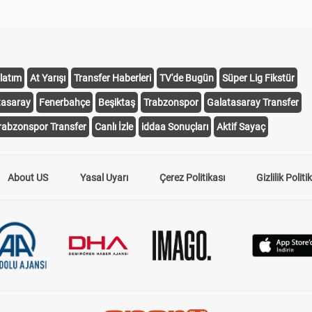
latım
At Yarışı
Transfer Haberleri
TV'de Bugün
Süper Lig Fikstür
tasaray
Fenerbahçe
Beşiktaş
Trabzonspor
Galatasaray Transfer
rabzonspor Transfer
Canlı İzle
iddaa Sonuçları
Aktif Sayaç
About US
Yasal Uyarı
Çerez Politikası
Gizlilik Politi