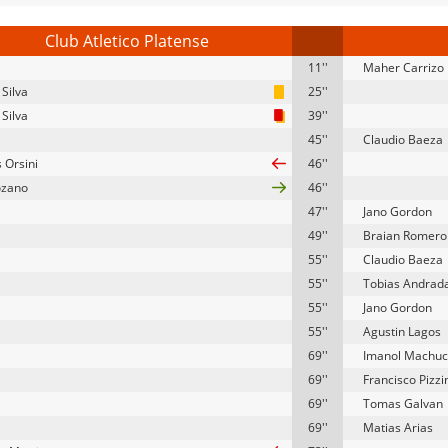
Club Atletico Platense
11''
Maher Carrizo
Silva
25''
Silva
39''
45''
Claudio Baeza
 Orsini
46''
ozano
46''
47''
Jano Gordon
49''
Braian Romero
55''
Claudio Baeza
55''
Tobias Andrad
55''
Jano Gordon
55''
Agustin Lagos
69''
Imanol Machu
69''
Francisco Pizzi
69''
Tomas Galvan
69''
Matias Arias