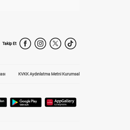
Takip Et
kası
KVKK Aydınlatma Metni Kurumsal