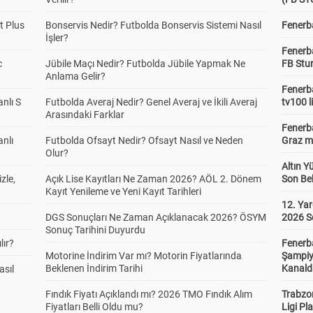
t Plus
Bonservis Nedir? Futbolda Bonservis Sistemi Nasıl
Fenerba
İşler?
Fenerb
c
Jübile Maçı Nedir? Futbolda Jübile Yapmak Ne
FB Stu
Anlama Gelir?
Fenerba
anlı S
Futbolda Averaj Nedir? Genel Averaj ve İkili Averaj
tv100 l
Arasındaki Farklar
Fenerba
anlı
Futbolda Ofsayt Nedir? Ofsayt Nasıl ve Neden
Graz ma
Olur?
Altın Y
zle,
Açık Lise Kayıtları Ne Zaman 2026? AÖL 2. Dönem
Son Bek
Kayıt Yenileme ve Yeni Kayıt Tarihleri
12. Yar
DGS Sonuçları Ne Zaman Açıklanacak 2026? ÖSYM
2026 S
Sonuç Tarihini Duyurdu
lır?
Fenerb
Motorine İndirim Var mı? Motorin Fiyatlarında
Şampiy
Beklenen İndirim Tarihi
Kanald
asıl
Fındık Fiyatı Açıklandı mı? 2026 TMO Fındık Alım
Trabzo
Fiyatları Belli Oldu mu?
Ligi Pla