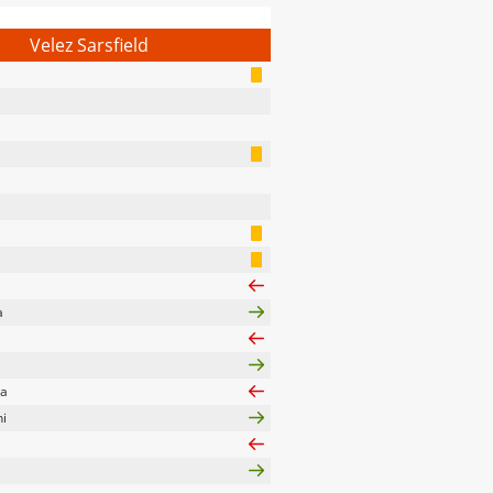
Velez Sarsfield
a
ca
ni