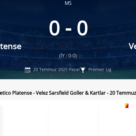
MS
0 - 0
atense
V
(İY : 0-0)
20 Temmuz 2025 Pazar
Premier Lig
letico Platense - Velez Sarsfield Goller & Kartlar - 20 Temmu