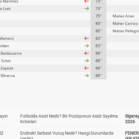
o Martinez
73''
o Lotti
73''
75''
Matias Arias
80''
Maher Carrizo
80''
Matias Pellegri
Mainero
83''
oldan
83''
 Baldassarra
88''
o Schor
88''
 Zapiola
88''
 Minerva
88''
yayın
Futbolda Asist Nedir? Bir Pozisyonun Asist Sayılma
Sigaray
Kriterleri
2026
İZ
Endirekt Serbest Vuruş Nedir? Hangi Durumlarda
FENER
Verilir?
(FB S