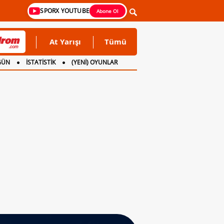
SPORX YOUTUBE
Abone Ol
At Yarışı
Tümü
GÜN
İSTATİSTİK
(YENİ) OYUNLAR