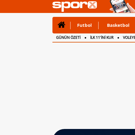
Futbol
Basketbol
GÜNÜN ÖZETİ
İLK 11'İNİ KUR
VOLEYB
CANLI ANLATIM
İNGİLTERE