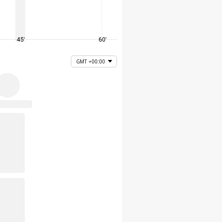
45'
60'
75'
GMT +00:00