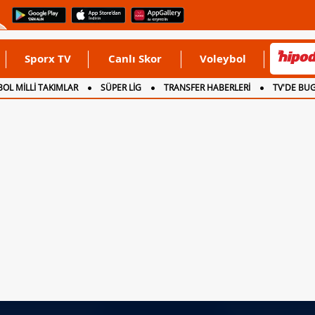
Sporx TV
Canlı Skor
Voleybol
OL MİLLİ TAKIMLAR
SÜPER LİG
TRANSFER HABERLERİ
TV'DE BU