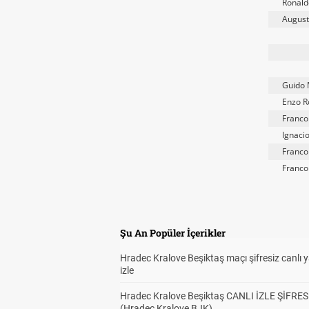
Ronald
August
Guido 
Enzo R
Franco
Ignaci
Franco
Franco
Şu An Popüler İçerikler
Hradec Kralove Beşiktaş maçı şifresiz canlı 
izle
Hradec Kralove Beşiktaş CANLI İZLE ŞİFRES
(Hradec Kralove BJK)