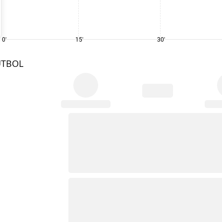
0'
15'
30'
UTBOL