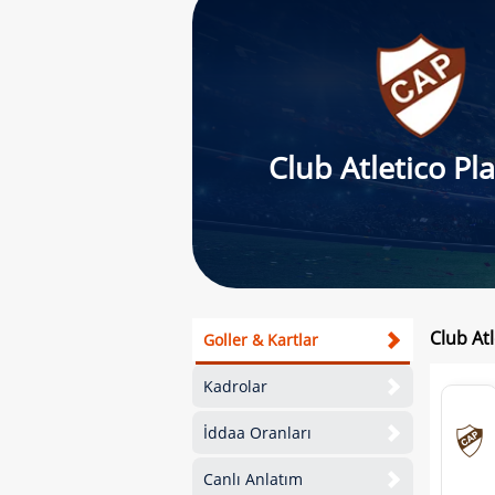
Club Atletico Pl
Club At
Goller & Kartlar
Kadrolar
İddaa Oranları
Canlı Anlatım